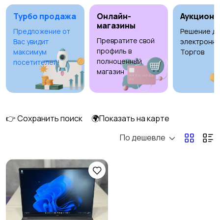
Турбо продажа
Онлайн-
Аукционы
магазины
Предложение от
Решение дл
Превратите свой
Вас увидит
электронны
Оргтехника и
Сетевое
профиль в
максимум
Торгов
расходники
оборудование
полноценный
посетителей!
магазин
Мультимедиа
Накопители данных и
картридеры
👉 Сохранить поиск
🌍Показать на карте
По дешевле
Программное
Рули, джойстики,
обеспечение
геймпады
Комплектующие и
Аксессуары