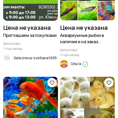
Цена не указана
Цена не указана
Приглашаем за покупками
Аквариумные рыбки в
наличии и на заказ
Шипуново
ZOOBET
1 год назад
Шипуново
1 год назад
Selezneva-svetlana1995
Ольга