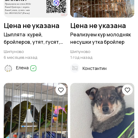
Цена не указана
Цена не указана
Цыплята: курей,
Реализуем кур молодняк
бройлеров, утят, гусят,
несушки утка бройлер
индоутят. Принимаем
Шипуново
Шипуново
заявки на сезон 2026г
6 месяцев назад
1 год назад
Елена
Константин