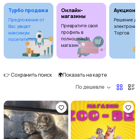
Турбо продажа
Онлайн-
Аукционы
магазины
Предложение от
Решение дл
Превратите свой
Вас увидит
электронны
Рыбки
С/х животные
2
2
профиль в
максимум
Торгов
полноценный
посетителей!
магазин
Другие животные
Товары для животных
👉 Сохранить поиск
🌍Показать на карте
13
По дешевле
Аквариумистика