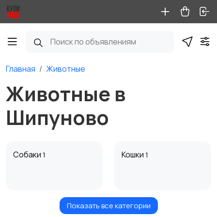
Главная
Животные
Животные в
Шипуново
Собаки
Кошки
1
1
Показать все категории
Птицы
Грызуны
4
1