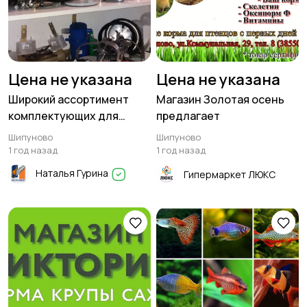
Цена не указана
Цена не указана
Широкий ассортимент
Магазин Золотая осень
комплектующих для
предлагает
доильных аппаратов в
Шипуново
Шипуново
Шипуново
1 год назад
1 год назад
Наталья Гурина
Гипермаркет ЛЮКС