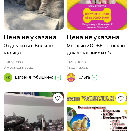
Цена не указана
Цена не указана
Отдам котят. Больше
Магазин ZOOBET -товары
месяца
для домашних и с/х
животных
Шипуново
Шипуново
3 месяца назад
1 год назад
Евгения Кубышкина
Ольга