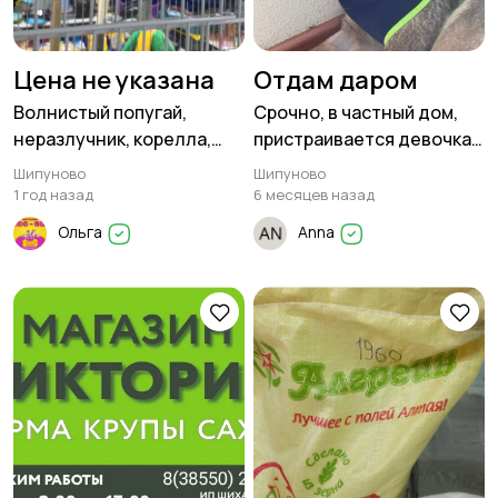
Цена не указана
Отдам даром
Волнистый попугай,
Срочно, в частный дом,
неразлучник, корелла,
пристраивается девочка,
кролик, шиншилла,
молодая собака, 8
Шипуново
Шипуново
хомячки
месяцев
1 год назад
6 месяцев назад
Ольга
Anna