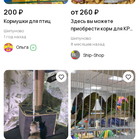
200 ₽
от 260 ₽
Кормушки для птиц
Здесь вы можете
приобрести корм для КРС,
Шипуново
свиней и кур в Шипуново
1 год назад
Шипуново
8 месяцев назад
Ольга
Ship-Shop