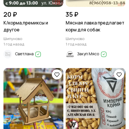
20 ₽
35 ₽
К/корма,премиксы и
Мясная лавка предлагает
другое
корм для собак
Шипуново
Шипуново
1 год назад
1 год назад
Светлана
Закуп Мясо