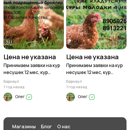
Цена не указана
Цена не указана
Принимаем заявки на кур
Принимаем заявки на кур
несушек 12 мес, кур
несушек 12 мес, кур
молодок 4 мес,
молодок 4 мес
Барнаул
Барнаул
бройлеров
1 год назад
1 год назад
Олег
Олег
Магазины
Блог
О нас