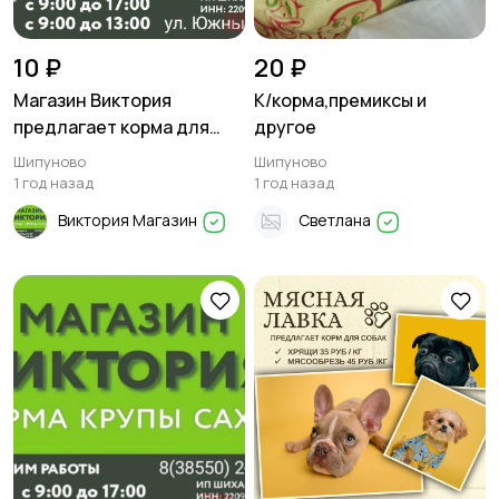
10 ₽
20 ₽
Магазин Виктория
К/корма,премиксы и
предлагает корма для
другое
цыплят, свиней, кроликов
Шипуново
Шипуново
1 год назад
1 год назад
Виктория Магазин
Светлана