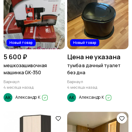
Новый товар
Новый товар
5 600 ₽
Цена не указана
мешкозашивочная
тумба в дачный туалет
машинка GK-350
без дна
Барнаул
Барнаул
4 месяца назад
4 месяца назад
Александр К
Александр К