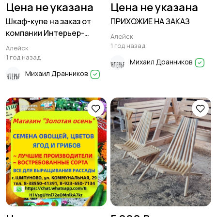
Цена не указана
Цена не указана
Шкаф-купе на заказ от
ПРИХОЖИЕ НА ЗАКАЗ
компании Интерьер-
Алейск
Мебель
1 год назад
Алейск
1 год назад
Михаил Дранников
Михаил Дранников