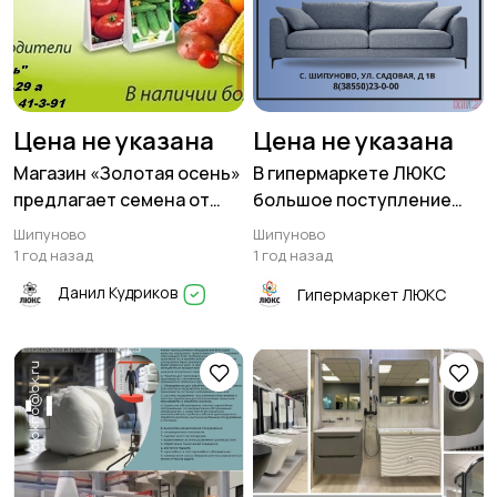
Цена не указана
Цена не указана
Магазин «Золотая осень»
В гипермаркете ЛЮКС
предлагает семена от
большое поступление
проверенных
корпусной мягкой мебели!
Шипуново
Шипуново
производителе
1 год назад
1 год назад
Данил Кудриков
Гипермаркет ЛЮКС