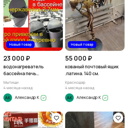
Новый товар
Новый товар
23 000 ₽
55 000 ₽
водонагреватель
кованый почтовый ящик
бассейна печь
.патина. 140 см.
нержавейный
Мытищи
Краснодар
толстостенный змеевик
4 месяца назад
4 месяца назад
Александр К
Александр К