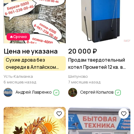
🔥Срочно
Цена не указана
20 000 ₽
Сухие дрова без
Продам твердотельный
очереди в Алтайском
котел Прометей 12 кв. в
крае. Есть доставка.
Шипуново
Усть-Калманка
Шипуново
6 месяцев назад
7 месяцев назад
Андрей Лавренко
Сергей Копылов