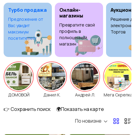
Турбо продажа
Онлайн-
Аукционы
магазины
Предложение от
Решение дл
Превратите свой
Вас увидит
электронны
Освещение
Оформление
профиль в
максимум
Торгов
интерьера
полноценный
2
посетителей!
магазин
Охрана и
Подставки и тумбы
1
сигнализации
ДОМОВОЙ
Данил К.
Андрей Л.
Мега Скрепка
Посуда
Растения и семена
2
6
👉 Сохранить поиск
🌍Показать на карте
По новизне
Сад и огород
Садовая мебель
12
7