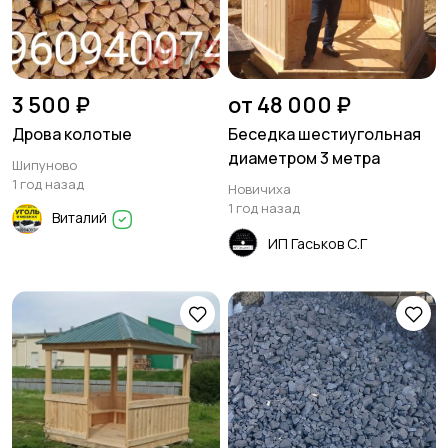
3 500 ₽
от 48 000 ₽
Дрова колотые
Беседка шестиугольная
диаметром 3 метра
Шипуново
1 год назад
Новичиха
1 год назад
Виталий
ИП Гаськов С.Г