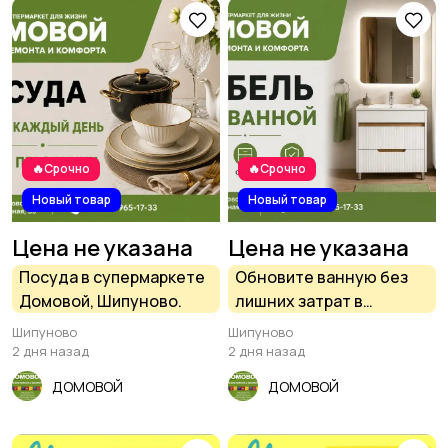
Столы и стулья
Текстиль и ковры
2
9
🔥Срочно
🔥Срочно
Новый товар
Новый товар
Шкафы и комоды
Другое
6
27
Цена не указана
Цена не указана
Посуда в супермаркете
Обновите ванную без
Домовой, Шипуново.
лишних затрат в
супермаркете Домовой
Шипуново
Шипуново
Шипуново
2 дня назад
2 дня назад
ДОМОВОЙ
ДОМОВОЙ