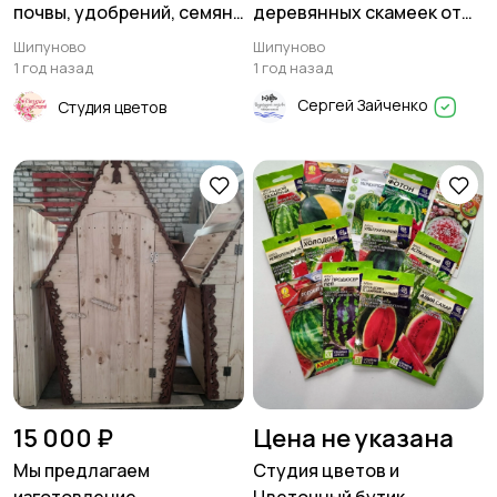
почвы, удобрений, семян
деревянных скамеек от
и средств защиты
1500 руб за погонный метр
Шипуново
Шипуново
растений
1 год назад
1 год назад
Сергей Зайченко
Студия цветов
15 000 ₽
Цена не указана
Мы предлагаем
Студия цветов и