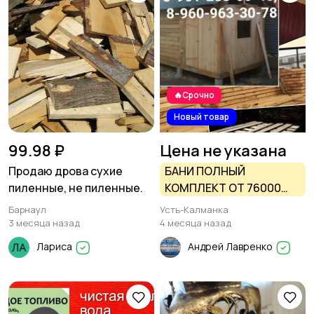
🔥Срочно
Новый товар
99.98 ₽
Цена не указана
Продаю дрова сухие
БАНИ ПОЛНЫЙ
пиленные, не пиленные.
КОМПЛЕКТ ОТ 76000
РУБ И ПИЛОМАТЕРИАЛ
Барнаул
Усть-Калманка
ОТ 6500 РУБ
3 месяца назад
4 месяца назад
Лариса
Андрей Лавренко