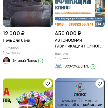
12 000 ₽
450 000 ₽
Печь для бани
АВТОНОМНАЯ
ГАЗИФИКАЦИЯ ПОЛНОГО
Шипуново
ЦИКЛА
1 год назад
Барнаул
1 год назад
Виталий Попов
ВОЗРОЖДЕНИЕ