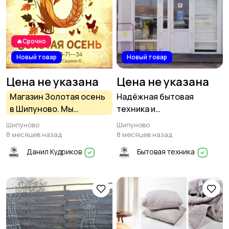
🔥Срочно
Новый товар
Новый товар
Цена не указана
Цена не указана
Магазин Золотая осень
Надёжная бытовая
в Шипуново. Мы
техника и
переехали!
электроинструмент в
Шипуново
Шипуново
магазине Бытовая
8 месяцев назад
8 месяцев назад
техника в Шипуново
Данил Кудриков
Бытовая техника