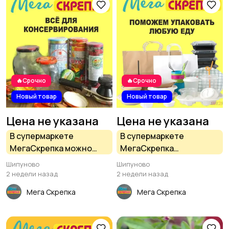
🔥Срочно
🔥Срочно
Новый товар
Новый товар
Цена не указана
Цена не указана
В супермаркете
В супермаркете
МегаСкрепка можно
МегаСкрепка
приобрести всё для
широчайший
Шипуново
Шипуново
консервирования
ассортимент
2 недели назад
2 недели назад
заготовок на зиму
контейнеров и
Мега Скрепка
Мега Скрепка
одноразовой посуды