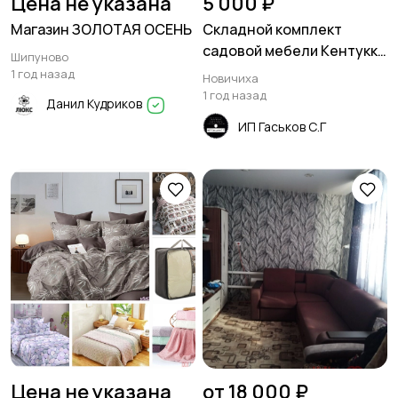
Цена не указана
5 000 ₽
Магазин ЗОЛОТАЯ ОСЕНЬ
Складной комплект
садовой мебели Кентукки
Шипуново
из массива сосны
1 год назад
Новичиха
1 год назад
Данил Кудриков
ИП Гаськов С.Г
Цена не указана
от 18 000 ₽