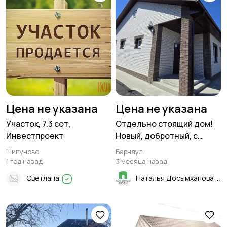
Цена не указана
Цена не указана
Участок, 7.3 сот,
Отдельно стоящий дом!
Инвестпроект
Новый, добротный, с
гаражом! В черте города,
Шипуново
Барнаул
рядом со всей
1 год назад
3 месяца назад
инфраструктурой!
Светлана
Наталья Досымханова