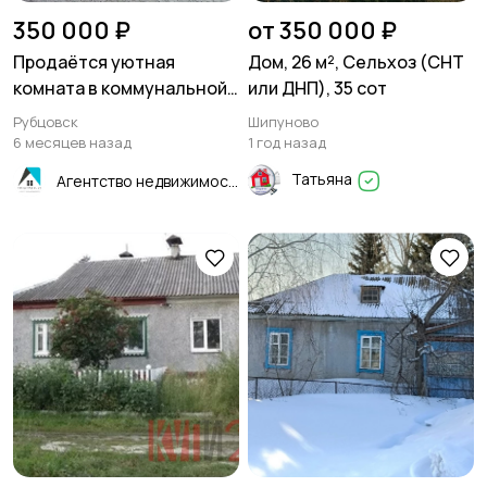
350 000 ₽
от 350 000 ₽
Продаётся уютная
Дом, 26 м², Сельхоз (СНТ
комната в коммунальной
или ДНП), 35 сот
квартире в Рубцовске
Рубцовск
Шипуново
6 месяцев назад
1 год назад
Татьяна
Агентство недвижимости "Квартиры.ру"- Рубцовск