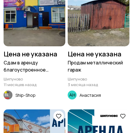
Цена не указана
Цена не указана
Сдам в аренду
Продам металлический
благоустроенное
гараж
помещение 46 кв м.
Шипуново
Шипуново
Шипуново
11 месяцев назад
3 месяца назад
Ship-Shop
Анастасия