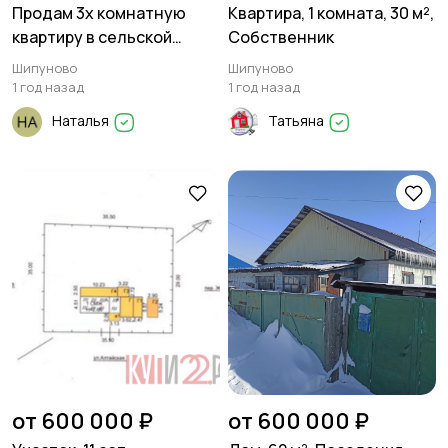
Продам 3х комнатную
Квартира, 1 комната, 30 м²,
квартиру в сельской
Собственник
местности
Шипуново
Шипуново
1 год назад
1 год назад
Наталья
Татьяна
от 600 000 ₽
от 600 000 ₽