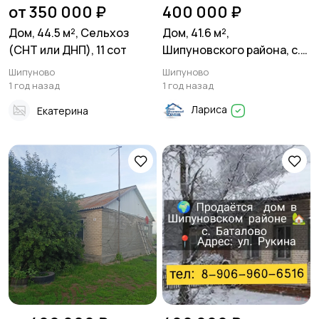
от 350 000 ₽
400 000 ₽
Дом, 44.5 м², Сельхоз
Дом, 41.6 м²,
(СНТ или ДНП), 11 сот
Шипуновского района, с.
Нечунаево Поселения
Шипуново
Шипуново
(ИЖС), 9 сот
1 год назад
1 год назад
Лариса
Екатерина