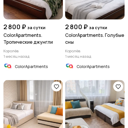
2 800 ₽
2 800 ₽
за сутки
за сутки
ColorApartments.
ColorApartments. Голубые
Тропические джунгли
сны
Королёв
Королёв
1 месяц назад
1 месяц назад
ColorApartments
ColorApartments