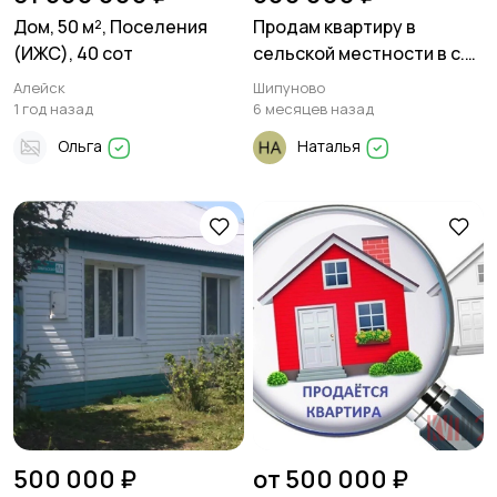
Дом, 50 м², Поселения
Продам квартиру в
(ИЖС), 40 сот
сельской местности в с.
Ельцовка, Шипуновский
Алейск
Шипуново
район
1 год назад
6 месяцев назад
Ольга
Наталья
500 000 ₽
от 500 000 ₽