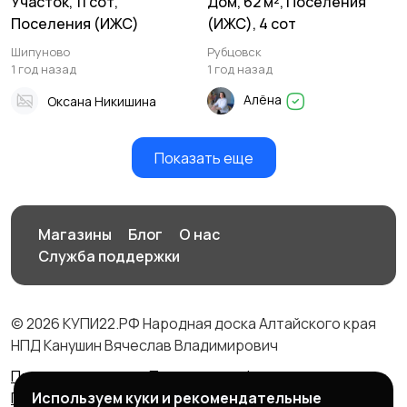
Участок, 11 сот,
Дом, 62 м², Поселения
Поселения (ИЖС)
(ИЖС), 4 сот
Шипуново
Рубцовск
1 год назад
1 год назад
Алёна
Оксана Никишина
Показать еще
Магазины
Блог
О нас
Служба поддержки
© 2026 КУПИ22.РФ Народная доска Алтайского края
НПД Канушин Вячеслав Владимирович
Правила сервиса
Политика конфиденциальности
Используем куки и рекомендательные
Политика использования cookie