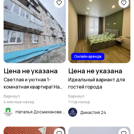
Онлайн аренда
Цена не указана
Цена не указана
Светлая и уютная 1-
Идеальный вариант для
комнатная квартира! На
гостей города
втором, удобном этаже! В
Барнаул
Барнаул
тёплом кирпичном доме!
4 месяца назад
1 год назад
Наталья Досымханова
Династия 24