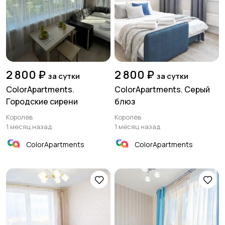
2 800 ₽
2 800 ₽
за сутки
за сутки
ColorApartments.
ColorApartments. Серый
Городские сирени
блюз
Королёв
Королёв
1 месяц назад
1 месяц назад
ColorApartments
ColorApartments