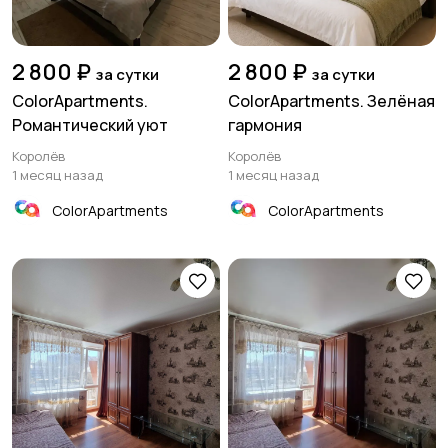
2 800 ₽
2 800 ₽
за сутки
за сутки
ColorApartments.
ColorApartments. Зелёная
Романтический уют
гармония
Королёв
Королёв
1 месяц назад
1 месяц назад
ColorApartments
ColorApartments