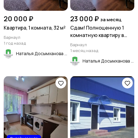
20 000 ₽
23 000 ₽
за месяц
Квартира, 1 комната, 32 м²
Сдам! Полноценную 1
комнатную квартиру в
Барнаул
Центре Барнаула!
1 год назад
Барнаул
1 месяц назад
Наталья Досымханова
Наталья Досымханова