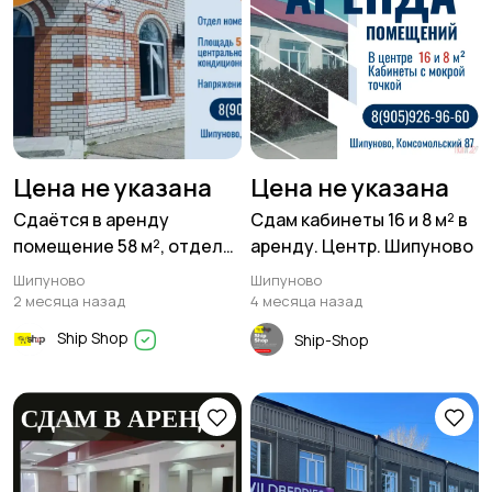
Цена не указана
Цена не указана
Сдаётся в аренду
Сдам кабинеты 16 и 8 м² в
помещение 58 м², отдел
аренду. Центр. Шипуново
номер 2 магазина «Луч»
Шипуново
Шипуново
по улице Мамонтова 80
2 месяца назад
4 месяца назад
Ship Shop
Ship-Shop