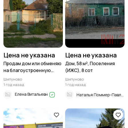
Цена не указана
Цена не указана
Продам дом или обменяю
Дом, 58 м², Поселения
на благоустроенную
(ИЖС), 8 сот
квартиру, 75 м²,
Шипуново
Шипуново
Поселения (ИЖС), 12 сот в
1 год назад
1 год назад
Шипуново
Елена Витальевн
Наталья Поммер-Павлова