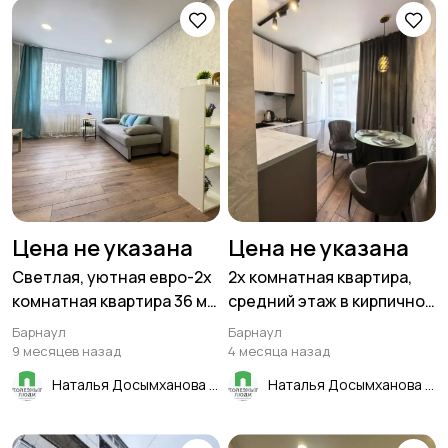
Цена не указана
Цена не указана
Светлая, уютная евро-2х
2х комнатная квартира,
комнатная квартира 36 м²
средний этаж в кирпичном
в Барнауле, Суворова 12 к
доме, 44 м² в центре
Барнаул
Барнаул
1
Барнаула!
9 месяцев назад
4 месяца назад
Наталья Досымханова
Наталья Досымханова