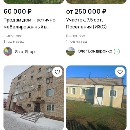
60 000 ₽
от 250 000 ₽
Продам дом. Частично
Участок, 7.5 сот,
мебелированный в
Поселения (ИЖС)
посёлке Майское утро
Шипуново
Шипуново
1 год назад
1 год назад
Олег Бондаренко
Ship-Shop