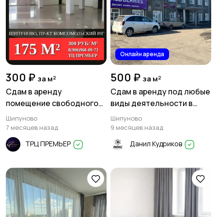
Онлайн аренда
300 ₽
500 ₽
за м²
за м²
Сдам в аренду
Сдам в аренду под любые
помещение свободного
виды деятельности в
назначения площадью 175
Шипуново, Алтайский край
Шипуново
Шипуново
м² в Шипуново
7 месяцев назад
9 месяцев назад
ТРЦ ПРЕМЬЕР
Данил Кудриков