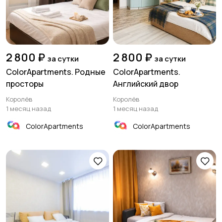
2 800 ₽
2 800 ₽
за сутки
за сутки
ColorApartments. Родные
ColorApartments.
просторы
Английский двор
Королёв
Королёв
1 месяц назад
1 месяц назад
ColorApartments
ColorApartments