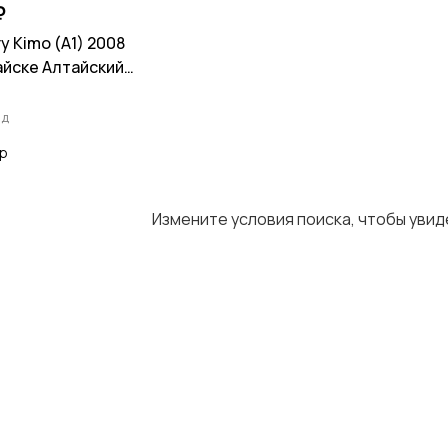
₽
 Kimo (A1) 2008
айске Алтайский
ад
op
Измените условия поиска, чтобы уви