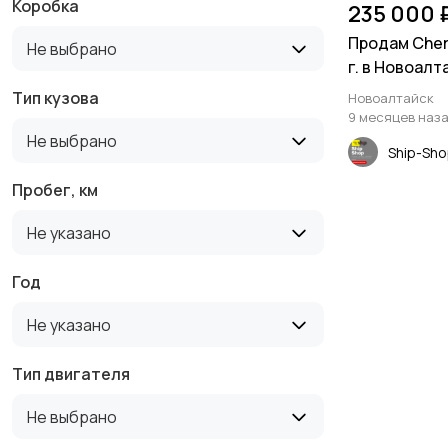
Коробка
235 000 
Продам Chery
Не выбрано
г. в Новоалт
край
Тип кузова
Новоалтайск
9 месяцев наз
Не выбрано
Ship-Sh
Пробег, км
Не указано
Год
Не указано
Тип двигателя
Не выбрано