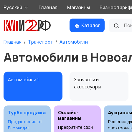
Русский
Главная
Магазины
Бизнес тариф
Каталог
Главная
Транспорт
Автомобили
Автомобили в Новоа
Автомобили
Запчасти и
1
аксессуары
Турбо продажа
Онлайн-
Аукционы
магазины
Предложение от
Решение дл
Превратите свой
Вас увидит
электронны