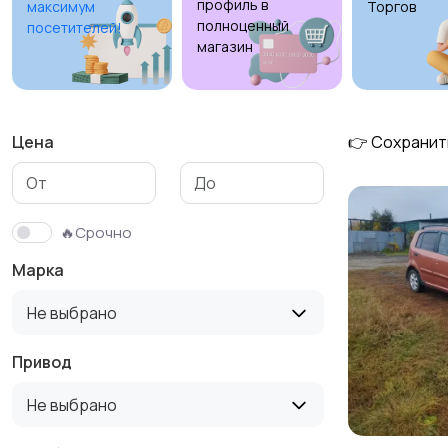
профиль в
максимум
Торгов
полноценный
посетителей!
магазин
Цена
👉 Сохранит
🔥Срочно
Марка
Не выбрано
Привод
Не выбрано