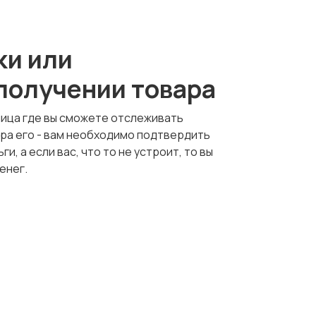
ки или
 получении товара
ница где вы сможете отслеживать
тра его - вам необходимо подтвердить
и, а если вас, что то не устроит, то вы
енег.