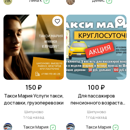
Лина К
Денис
150 ₽
100 ₽
Такси Мария Услуги такси,
Для пассажиров
доставки, грузоперевозки
пенсионного возраста
скидка
Шипуново
Шипуново
1 год назад
1 год назад
Такси Мария
Такси Мария