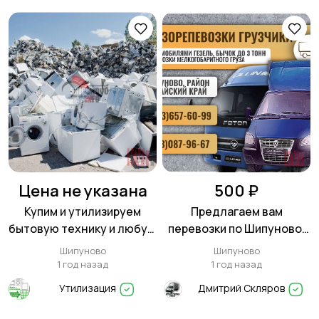
Цена не указана
500 ₽
Купим и утилизируем
Предлагаем вам
бытовую технику и любую
перевозки по Шипуново,
электронику
району, краю
Шипуново
Шипуново
1 год назад
1 год назад
Утилизация
Дмитрий Скляров