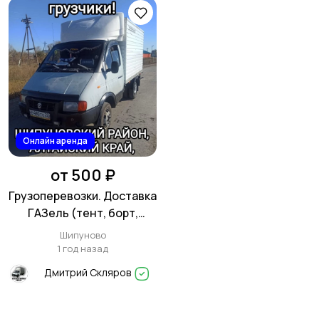
Онлайн аренда
от 500 ₽
Грузоперевозки. Доставка
ГАЗель (тент, борт,
термобудка)
Шипуново
1 год назад
Дмитрий Скляров