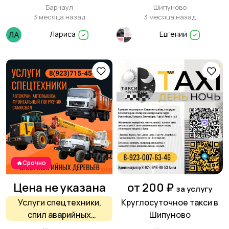
грузчиков.
ОТСЕВ, ЩЕБЕНЬ, ПЕСОК,
Барнаул
Шипуново
ШЛАК, ЧЕРНОЗЕМ В
3 месяца назад
3 месяца назад
ШИПУНОВО
Лариса
Евгений
🔥Срочно
Цена не указана
от 200 ₽
за услугу
Услуги спецтехники,
Круглосуточное такси в
спил аварийных
Шипуново
деревьев