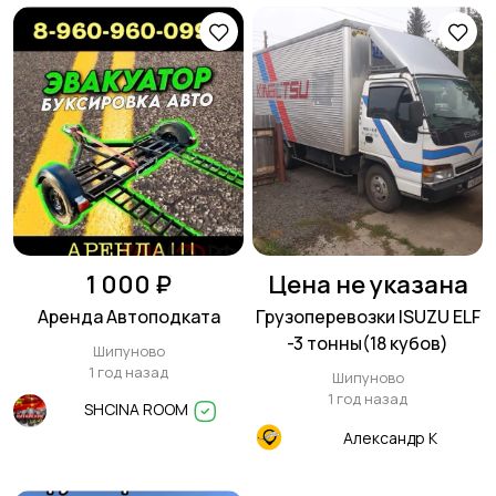
1 000 ₽
Цена не указана
Аренда Автоподката
Грузоперевозки ISUZU ELF
-3 тонны(18 кубов)
Шипуново
1 год назад
Шипуново
1 год назад
SHCINA ROOM
Александр К