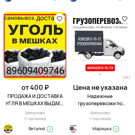
от 400 ₽
Цена не указана
ПРОДАЖА И ДОСТАВКА
Надежные
УГЛЯ В МЕШКАХ ВЫДАЕМ
грузоперевозки по
ДОКУМЕНТЫ
Шипуново, району и краю!
Шипуново
Шипуново
1 год назад
1 год назад
Виталий
Маришка