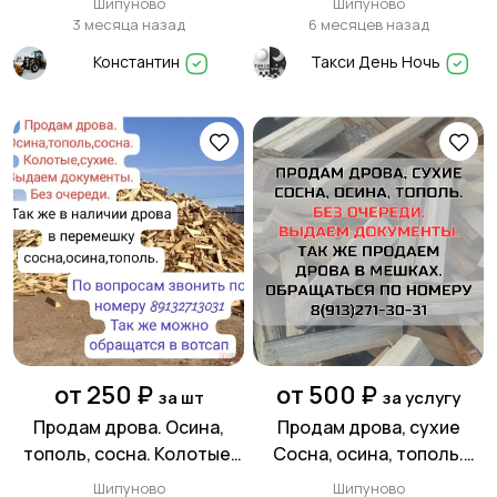
Шипуново
Шипуново
3 месяца назад
6 месяцев назад
Константин
Такси День Ночь
от 250 ₽
от 500 ₽
за шт
за услугу
Продам дрова. Осина,
Продам дрова, сухие
тополь, сосна. Колотые,
Сосна, осина, тополь.
сухие. Шипуновский
Доставка по Шипуново и
Шипуново
Шипуново