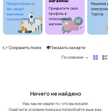
магазины
Предложение от
Решение дл
Превратите свой
Вас увидит
электронны
Ремонт и
Компьютерные
профиль в
максимум
Торгов
строительство
услуги
полноценный
посетителей!
магазин
Деловые услуги
Уборка
👉 Сохранить поиск
🌍Показать на карте
По новизне
Автоуслуги
Ремонт техники
Ничего не найдено
Организация
Фото- и видеосъемка
Увы, мы не нашли то, что вы искали.
праздников
Смягчите условия поиска и попробуйте еще раз.