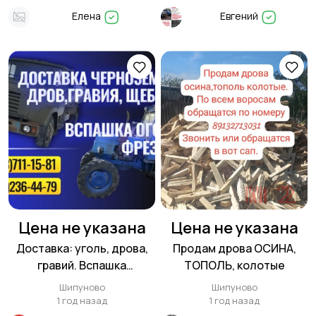
Елена
Евгений
Цена не указана
Цена не указана
Доставка: уголь, дрова,
Продам дрова ОСИНА,
гравий. Вспашка
ТОПОЛЬ, колотые
огородов: фреза, плуг
Шипуново
Шипуново
1 год назад
1 год назад