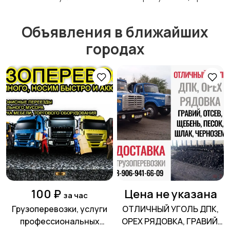
Объявления в ближайших
Изготовление на
Продукты питания
городах
заказ
Уход за животными
Другое
100 ₽
Цена не указана
за час
Грузоперевозки, услуги
ОТЛИЧНЫЙ УГОЛЬ ДПК,
профессиональных
ОРЕХ РЯДОВКА, ГРАВИЙ,