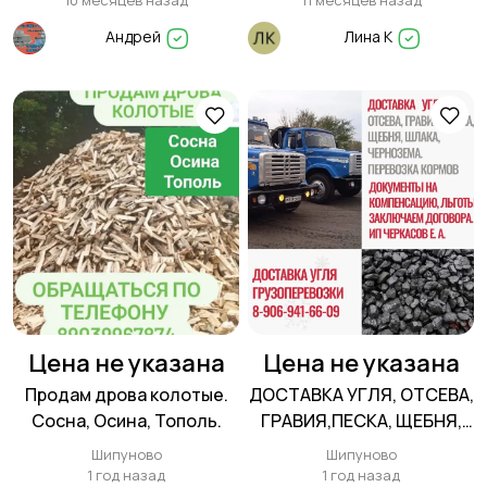
10 месяцев назад
11 месяцев назад
Андрей
Лина К
Цена не указана
Цена не указана
Продам дрова колотые.
ДОСТАВКА УГЛЯ, ОТСЕВА,
Сосна, Осина, Тополь.
ГРАВИЯ,ПЕСКА, ЩЕБНЯ,
ШЛАКА, ЧЕРНОЗЕМА
Шипуново
Шипуново
1 год назад
1 год назад