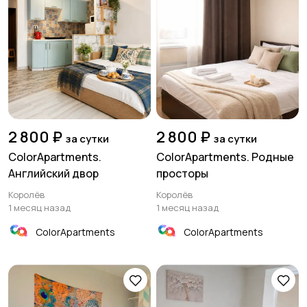
Прочие строения
Продажа квартиры
2 800 ₽
2 800 ₽
за сутки
за сутки
ColorApartments.
ColorApartments. Родные
Английский двор
просторы
Королёв
Королёв
1 месяц назад
1 месяц назад
ColorApartments
ColorApartments