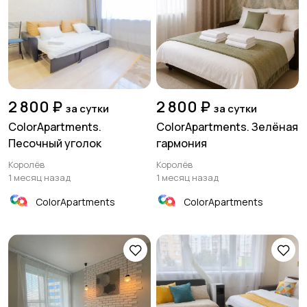
2 800 ₽
2 800 ₽
за сутки
за сутки
ColorApartments.
ColorApartments. Зелёная
Песочный уголок
гармония
Королёв
Королёв
1 месяц назад
1 месяц назад
ColorApartments
ColorApartments