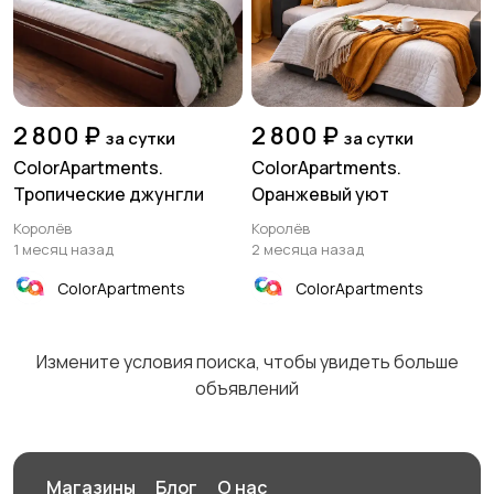
2 800 ₽
2 800 ₽
за сутки
за сутки
ColorApartments.
ColorApartments.
Тропические джунгли
Оранжевый уют
Королёв
Королёв
1 месяц назад
2 месяца назад
ColorApartments
ColorApartments
Измените условия поиска, чтобы увидеть больше
объявлений
Магазины
Блог
О нас