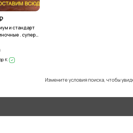
₽
иум и стандарт
иночные . супер
д
др К
Измените условия поиска, чтобы уви