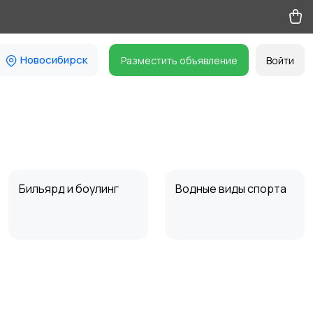
Новосибирск
Разместить объявление
Войти
Бильярд и боулинг
Водные виды спорта
Туризм и отдых на
Теннис, бадминтон,
природе
дартс