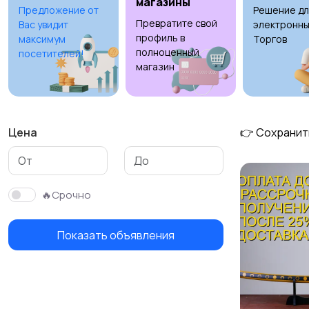
магазины
Предложение от
Решение дл
Превратите свой
Вас увидит
электронны
Тренажеры и фитнес
Спортивное питание
профиль в
максимум
Торгов
полноценный
посетителей!
магазин
Цена
👉 Сохранит
🔥Срочно
Показать объявления