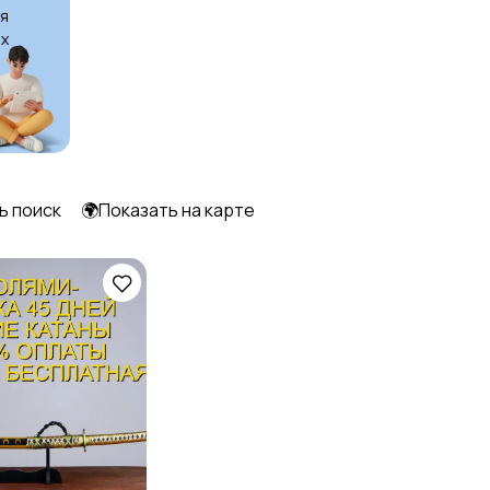
я
х
Другое
1
ь поиск
🌍Показать на карте