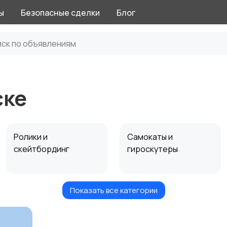
ы
Безопасные сделки
Блог
ске
Ролики и
Самокаты и
скейтбординг
гироскутеры
Показать все категории
Игры с мячом
Охота и рыбалка