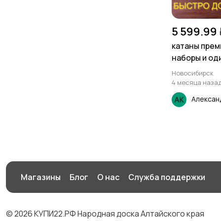
5 599.99 
катаны прем
наборы и од
качество
Новосибирск
4 месяца наза
Алексан
Магазины
Блог
О нас
Служба поддержки
© 2026 КУПИ22.РФ Народная доска Алтайского края