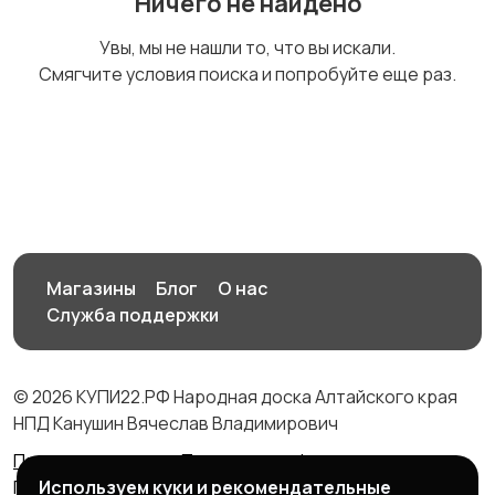
Ничего не найдено
Пиджаки и костюмы
Платья и юбки
Увы, мы не нашли то, что вы искали.
Смягчите условия поиска и попробуйте еще раз.
Свитеры и толстовки
Спортивная одежда
Футболки и топы
Штаны и шорты
Магазины
Блог
О нас
Служба поддержки
© 2026 КУПИ22.РФ Народная доска Алтайского края
Другое
НПД Канушин Вячеслав Владимирович
Правила сервиса
Политика конфиденциальности
Используем куки и рекомендательные
Политика использования cookie