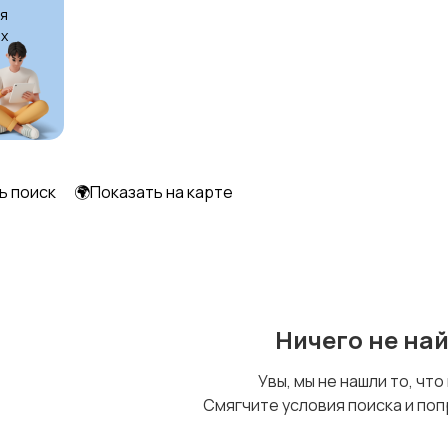
я
х
ь поиск
🌍Показать на карте
Ничего не на
Увы, мы не нашли то, что
Смягчите условия поиска и поп