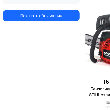
Показать объявления
16
Бензопил
STIHL отли
гаран
Ш
1 