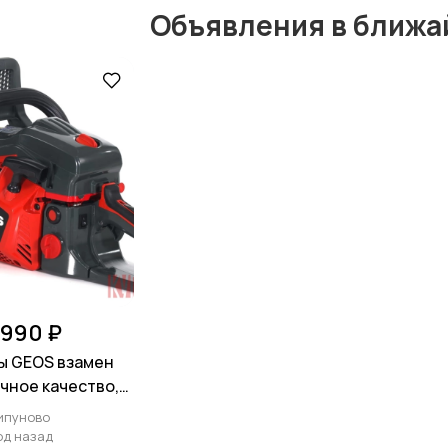
Объявления в ближа
 990 ₽
ы GEOS взамен
чное качество,
тия 2 года
ипуново
год назад