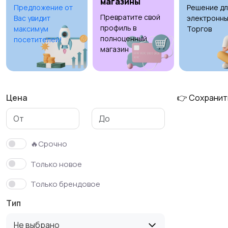
магазины
Предложение от
Решение дл
Превратите свой
Вас увидит
электронны
профиль в
максимум
Торгов
полноценный
посетителей!
магазин
Цена
👉 Сохранит
🔥Срочно
Только новое
Только брендовое
Тип
Не выбрано