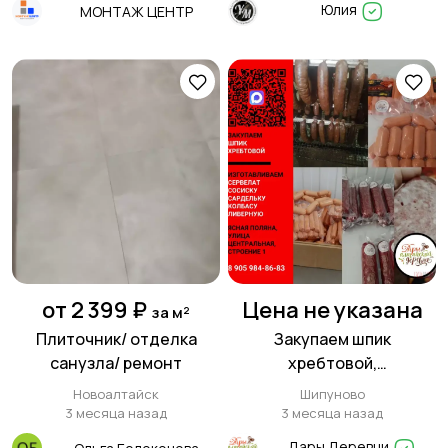
Юлия
МОНТАЖ ЦЕНТР
от 2 399 ₽
Цена не указана
за м²
Плиточник/ отделка
Закупаем шпик
санузла/ ремонт
хребтовой,
изготавливаем сервелат,
Новоалтайск
Шипуново
сосиску, сардельку,
3 месяца назад
3 месяца назад
колбасу ливерную
Дары Деревни