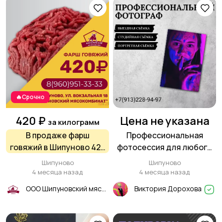
🔥Срочно
420 ₽
Цена не указана
за килограмм
В продаже фарш
Профессиональная
говяжий в Шипуново 420
фотосессия для любого
руб за кг
случая
Шипуново
Шипуново
4 месяца назад
4 месяца назад
ООО Шипуновский мясокомбинат
Виктория Дорохова