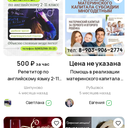
500 ₽
Цена не указана
за час
Репетитор по
Помощь в реализации
английскому языку 2-11
материнского капитала и
класс, в Шипуново
субсидии многодетным
Шипуново
Рубцовск
семьям!
4 месяца назад
5 месяцев назад
Светлана
Евгения