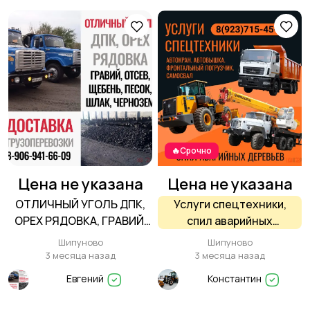
🔥Срочно
Цена не указана
Цена не указана
ОТЛИЧНЫЙ УГОЛЬ ДПК,
Услуги спецтехники,
ОРЕХ РЯДОВКА, ГРАВИЙ,
спил аварийных
ОТСЕВ, ЩЕБЕНЬ, ПЕСОК,
деревьев
Шипуново
Шипуново
ШЛАК, ЧЕРНОЗЕМ В
3 месяца назад
3 месяца назад
ШИПУНОВО
Евгений
Константин