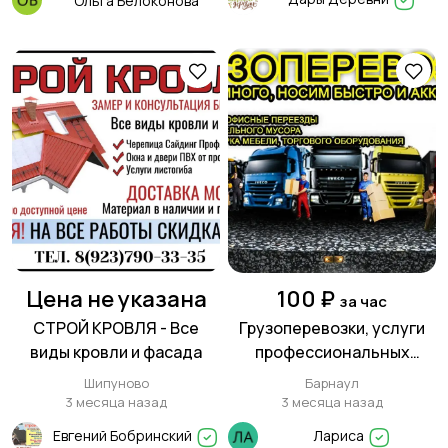
Ольга Белоконова
Цена не указана
100 ₽
за час
СТРОЙ КРОВЛЯ - Все
Грузоперевозки, услуги
виды кровли и фасада
профессиональных
грузчиков.
Шипуново
Барнаул
3 месяца назад
3 месяца назад
Евгений Бобринский
Лариса