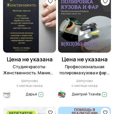
Цена не указана
Цена не указана
Студия красоты:
Профессиональная
Женственность. Маникюр
полировка кузова и фар в
и педикюр в Шипуново
Шипуново! 8(913)361-85-
Шипуново
Шипуново
79
4 месяца назад
4 месяца назад
Дарья
Дмитрий Ткачёв