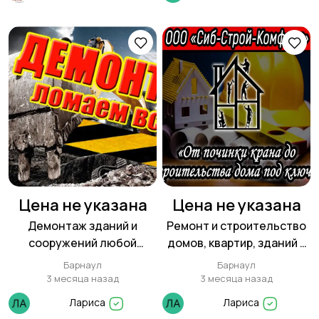
Цена не указана
Цена не указана
Демонтаж зданий и
Ремонт и строительство
сооружений любой
домов, квартир, зданий и
сложности.
сооружений.
Барнаул
Барнаул
3 месяца назад
3 месяца назад
Лариса
Лариса