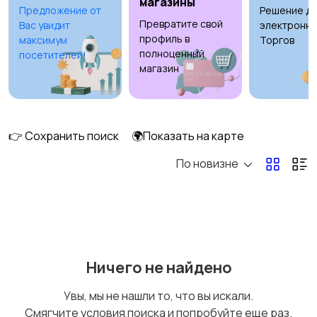
магазины
Предложение от
Решение дл
Превратите свой
Вас увидит
электронны
Ремонт и
Компьютерные
профиль в
максимум
Торгов
строительство
услуги
полноценный
посетителей!
магазин
Деловые услуги
Уборка
👉 Сохранить поиск
🌍Показать на карте
По новизне
Автоуслуги
Ремонт техники
Ничего не найдено
Организация
Фото- и видеосъемка
Увы, мы не нашли то, что вы искали.
праздников
Смягчите условия поиска и попробуйте еще раз.