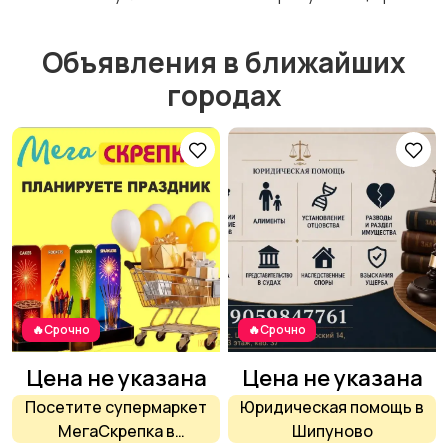
Объявления в ближайших
Изготовление на
Продукты питания
городах
заказ
Уход за животными
Другое
🔥Срочно
🔥Срочно
Цена не указана
Цена не указана
Посетите супермаркет
Юридическая помощь в
МегаСкрепка в
Шипуново