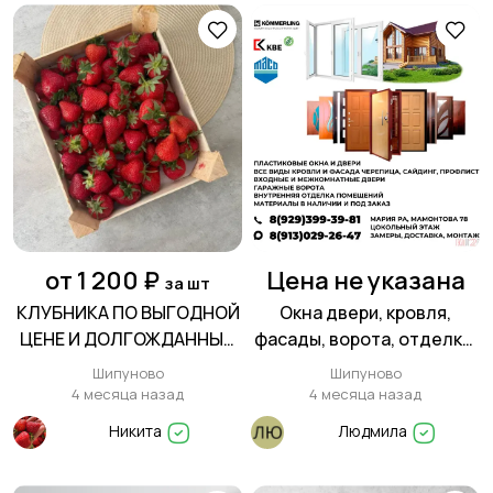
от 1 200 ₽
Цена не указана
за шт
КЛУБНИКА ПО ВЫГОДНОЙ
Окна двери, кровля,
ЦЕНЕ И ДОЛГОЖДАННЫЙ
фасады, ворота, отделка.
ЧЕРНЫЙ ПРИНЦ УЖЕ В
Доступные цены.
Шипуново
Шипуново
ПРОДАЖЕ
4 месяца назад
4 месяца назад
Никита
Людмила