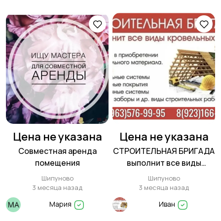
Цена не указана
Цена не указана
Совместная аренда
СТРОИТЕЛЬНАЯ БРИГАДА
помещения
выполнит все виды
кровельных работ
Шипуново
Шипуново
3 месяца назад
3 месяца назад
Мария
Иван