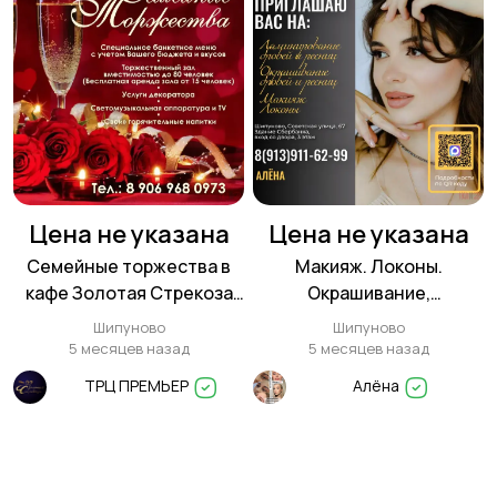
Цена не указана
Цена не указана
Семейные торжества в
Макияж. Локоны.
кафе Золотая Стрекоза
Окрашивание,
Шипуново
ламинирование,
Шипуново
Шипуново
коррекция бровей и
5 месяцев назад
5 месяцев назад
ресниц в Шипуново
ТРЦ ПРЕМЬЕР
Алёна