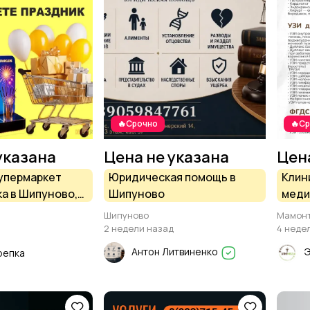
🔥Срочно
🔥С
указана
Цена не указана
Цен
упермаркет
Юридическая помощь в
Клин
а в Шипуново,
Шипуново
меди
и подготовку к
Барн
Шипуново
Мамон
Мамо
2 недели назад
4 неде
ОДИН
Антон Литвиненко
репка