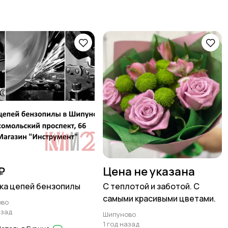
₽
Цена не указана
ка цепей бензопилы
С теплотой и заботой. С
самыми красивыми цветами.
ово
азад
Шипуново
1 год назад