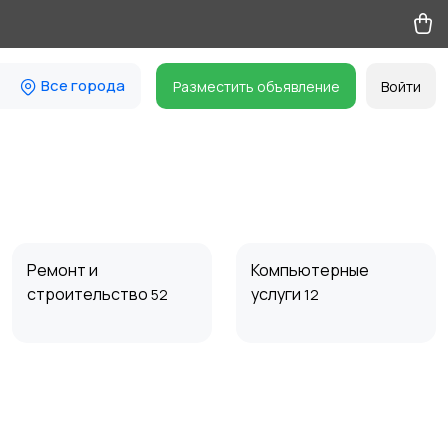
Все города
Разместить объявление
Войти
Ремонт и
Компьютерные
строительство
услуги
52
12
Организация
Фото- и видеосъемка
праздников
61
14