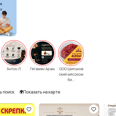
я
х
Уход за животными
Другое
23
Антон Л.
Гегамян Арам
ООО Шипунов
ский мясоком
би...
ь поиск
🌍Показать на карте