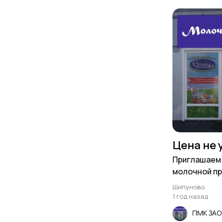
Цена не 
Приглашаем 
молочной пр
ценам произ
Шипуново
1 год назад
ПМК ЗА