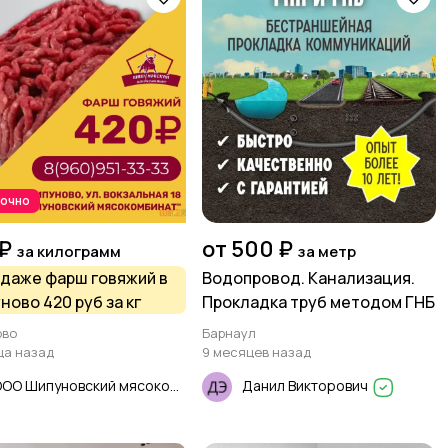
рочно
₽
от 500 ₽
за килограмм
за метр
одаже фарш говяжий в
Водопровод. Канализация.
ново 420 руб за кг
Прокладка труб методом ГНБ
ово
Барнаул
ца назад
9 месяцев назад
ООО Шипуновский мясокомбинат
Данил Викторович