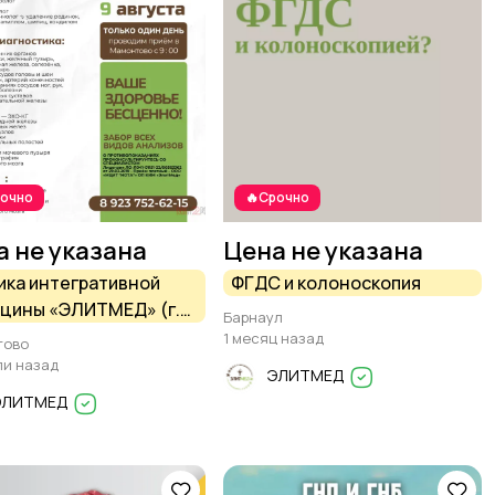
рочно
🔥Срочно
а не указана
Цена не указана
ика интегративной
ФГДС и колоноскопия
цины «ЭЛИТМЕД» (г.
Барнаул
аул) проводит приём в
1 месяц назад
тово
нтово — ТОЛЬКО
ли назад
ЭЛИТМЕД
 ДЕНЬ
ЭЛИТМЕД