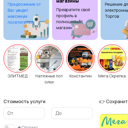
магазины
Предложение от
Решение дл
Превратите свой
Вас увидит
электронны
Изготовление на
Продукты питания
23
профиль в
максимум
Торгов
заказ
полноценный
6
посетителей!
магазин
ЭЛИТМЕД
Натяжные пот
Константин
Мега Скрепка
олки
Стоимость услуги
👉 Сохранит
🔥Срочно