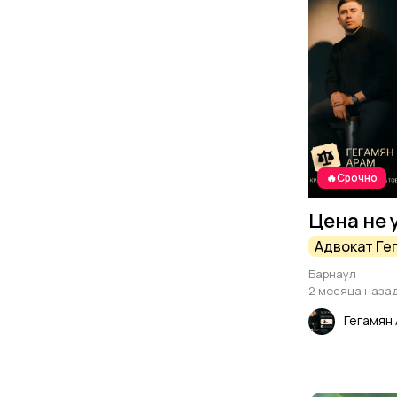
🔥Срочно
Цена не 
Адвокат Ге
Барнаул
2 месяца наза
Гегамян