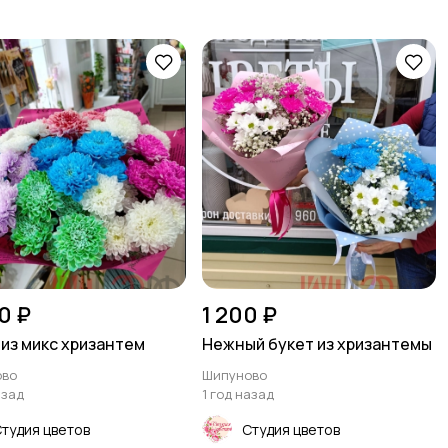
0 ₽
1 200 ₽
 из микс хризантем
Нежный букет из хризантемы
ово
Шипуново
азад
1 год назад
тудия цветов
Студия цветов