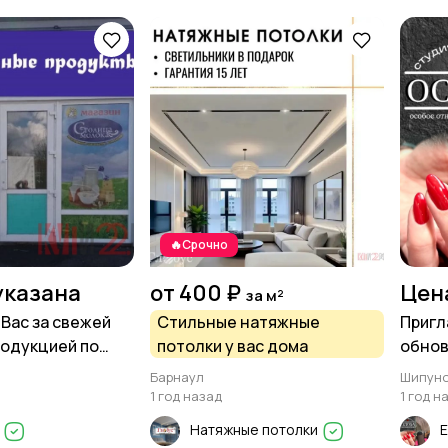
🔥Срочно
указана
от 400 ₽
Цен
за м²
Вас за свежей
Стильные натяжные
Пригл
одукцией по
потолки у вас дома
обнов
водителя!
ремон
Барнаул
Шипун
1 год назад
1 год н
О
Натяжные потолки