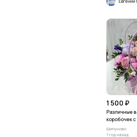
Евгений
1 500 ₽
Различные 
коробочек с
Шипуново
1 год назад