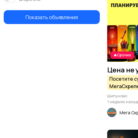
Показать объявления
🔥Срочно
Цена не 
Посетите с
МегаСкрепк
если начал
Шипуново
Празднику!
1 неделю назад
Мега Ск