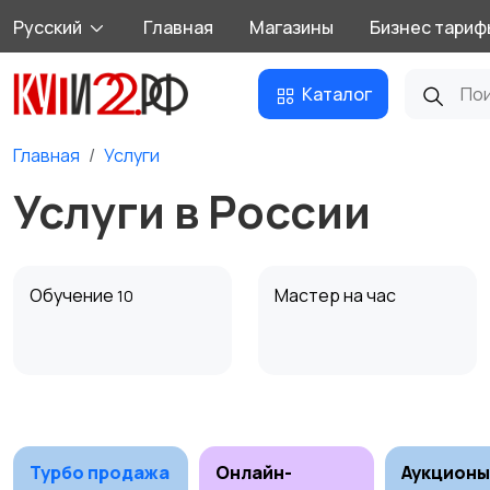
Русский
Главная
Магазины
Бизнес тариф
Каталог
Главная
Услуги
Услуги в России
Обучение
Мастер на час
10
Деловые услуги
Уборка
13
4
Турбо продажа
Онлайн-
Аукционы