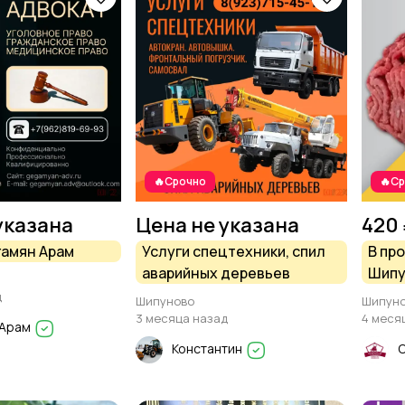
🔥Срочно
🔥С
указана
Цена не указана
420 
гамян Арам
Услуги спецтехники, спил
В пр
аварийных деревьев
Шипу
д
Шипуново
Шипун
3 месяца назад
4 меся
 Арам
Константин