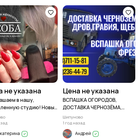
а не указана
Цена не указана
ашаем в нашу,
ВСПАШКА ОГОРОДОВ,
ленную студию! Новый
ДОСТАВКА ЧЕРНОЗЁМА,
т, новые услуги!
УГЛЯ ДРОВ, ГРАВИЯ, ЩЕБНЯ и
ово
Шипуново
др
азад
1 год назад
Екатерина
Андрей