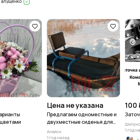
 Галущенко
Цена не указана
100 
варианты
Предлагаем одноместные и
Заточ
 цветами
двухместные сиденья для
Шипун
саней
1 год н
Алейск
1 год назад