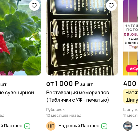
🔥С
от 1 000 ₽
400
 шт
за шт
ие сувенирной
Реставрация мемориалов
Натя
(Таблички с УФ - печатью)
Шипу
райо
Рубцовск
Шипун
замер
ад
10 месяцев назад
11 мес
Свет
й Партнер
Надежный Партнер