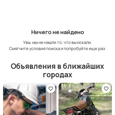
Для Бизнеса
Мода и стиль
Ничего не найдено
Вакансии
Хэндмейд
Увы, мы не нашли то, что вы искали.
Смягчите условия поиска и попробуйте еще раз.
Объявления в ближайших
Стройматериалы и
Красота и здоровье
городах
инструменты
Спорт и отдых