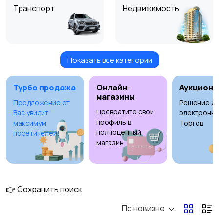
Транспорт
Недвижимость
Показать все категории
Детские товары
Услуги
Турбо продажа
Онлайн-
Аукционы
магазины
Предложение от
Решение дл
Превратите свой
Вас увидит
электронны
Для дома и дачи
Электроника
профиль в
максимум
Торгов
полноценный
посетителей!
магазин
Хобби и развлечения
Животные
👉 Сохранить поиск
По новизне