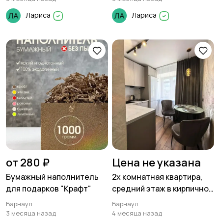
Лариса
Лариса
от 280 ₽
Цена не указана
Бумажный наполнитель
2х комнатная квартира,
для подарков "Крафт"
средний этаж в кирпичном
доме, 44 м² в центре
Барнаул
Барнаул
Барнаула!
3 месяца назад
4 месяца назад