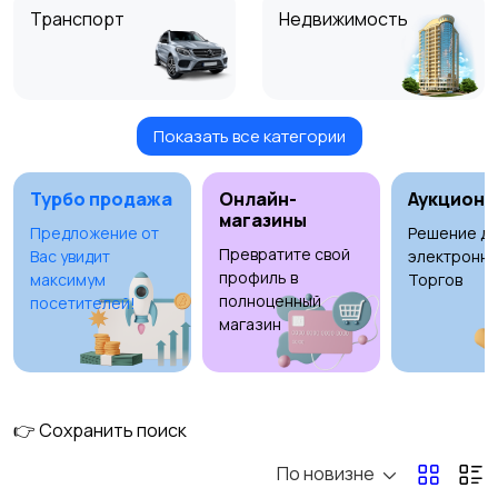
Транспорт
Недвижимость
Показать все категории
Детские товары
Услуги
2
Турбо продажа
Онлайн-
Аукционы
магазины
Предложение от
Решение дл
Превратите свой
Вас увидит
электронны
Для дома и дачи
Электроника
профиль в
максимум
Торгов
полноценный
посетителей!
магазин
Хобби и развлечения
Животные
👉 Сохранить поиск
По новизне