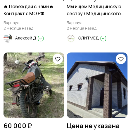
🔥 Побеждай с нами🔥
Мы ищем Медицинскую
Контракт с МО РФ
сестру / Медицинского
брата
Барнаул
Барнаул
2 месяца назад
2 месяца назад
Алексей Д
ЭЛИТМЕД
60 000 ₽
Цена не указана