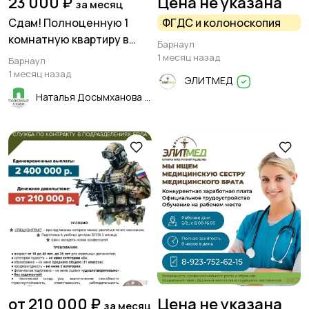
23 000 ₽
Цена не указана
за месяц
Сдам! Полноценную 1
ФГДС и колоноскопия
комнатную квартиру в
Барнаул
Центре Барнаула!
1 месяц назад
Барнаул
1 месяц назад
ЭЛИТМЕД
Наталья Досымханова
от 210 000 ₽
Цена не указана
за месяц