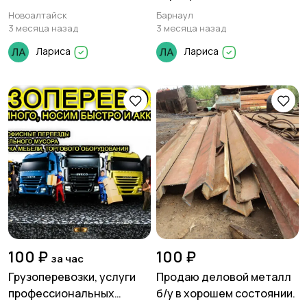
Новоалтайск
Барнаул
3 месяца назад
3 месяца назад
Лариса
Лариса
100 ₽
100 ₽
за час
Грузоперевозки, услуги
Продаю деловой металл
профессиональных
б/у в хорошем состоянии.