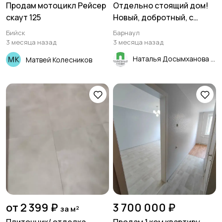
Продам мотоцикл Рейсер
Отдельно стоящий дом!
скаут 125
Новый, добротный, с
гаражом! В черте города,
Бийск
Барнаул
рядом со всей
3 месяца назад
3 месяца назад
инфраструктурой!
Наталья Досымханова
Матвей Колесников
от 2 399 ₽
3 700 000 ₽
за м²