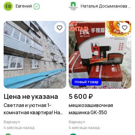
Евгений
Наталья Досымханова
Новый товар
Цена не указана
5 600 ₽
Светлая и уютная 1-
мешкозашивочная
комнатная квартира! На
машинка GK-350
втором, удобном этаже! В
Барнаул
Барнаул
тёплом кирпичном доме!
4 месяца назад
4 месяца назад