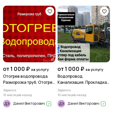
Для Бизнеса
Мода и стиль
Вакансии
Хэндмейд
Стройматериалы и
Красота и здоровье
от 1 000 ₽
от 1 000 ₽
за услугу
за услугу
инструменты
Отогрев водопровода.
Водопровод.
Разморозка труб. Отогрев
Канализация. Прокладка
канализации.
труб методом ГНБ
Заринск
Заринск
Спорт и отдых
10 месяцев назад
10 месяцев назад
Данил Викторович
Данил Викторович