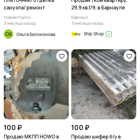
Плиточник/ отделка
Продам 1 ком квартиру,
санузла/ ремонт
29,9 кв,1/9, в Барнауле
Новоалтайск
Барнаул
3 месяца назад
3 месяца назад
Ship Shop
Ольга Белоконова
100 ₽
100 ₽
Продаю МКПП HOWO в
Продаю шифер б/у в