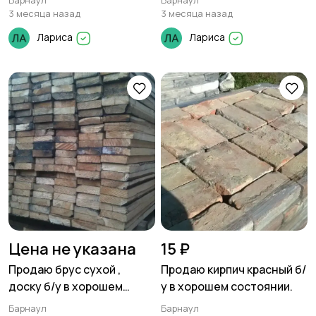
Барнаул
Барнаул
3 месяца назад
3 месяца назад
Лариса
Лариса
Цена не указана
15 ₽
Продаю брус сухой ,
Продаю кирпич красный б/
доску б/у в хорошем
у в хорошем состоянии.
состояянии.
Барнаул
Барнаул