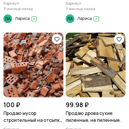
грузчиков.
Барнаул
Барнаул
3 месяца назад
3 месяца назад
Лариса
Лариса
100 ₽
99.98 ₽
Продаю мусор
Продаю дрова сухие
строительный на отсыпку
пиленные, не пиленные.
дорог.