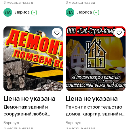
3 месяца назад
3 месяца назад
Лариса
Лариса
Цена не указана
Цена не указана
Демонтаж зданий и
Ремонт и строительство
сооружений любой
домов, квартир, зданий и
сложности.
сооружений.
Барнаул
Барнаул
3 месяца назад
3 месяца назад