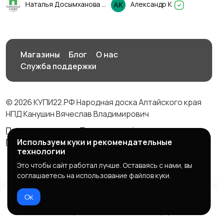
Наталья Досымханова
Александр К
Магазины
Блог
О нас
Служба поддержки
© 2026 КУПИ22.РФ Народная доска Алтайского края
НПД Канушин Вячеслав Владимирович
Правила сервиса
Политика конфиденциальности
Используем куки и рекомендательные
Политика использования cookie
технологии
Это чтобы сайт работал лучше. Оставаясь с нами, вы
соглашаетесь на использование файлов куки.
Ок
Домой
Избранное
Добавить
Чат
Профиль