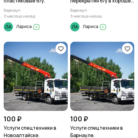
пластиковые б/у.
перекрытия б/у в хорошем
состоянии.
Барнаул
Барнаул
3 месяца назад
3 месяца назад
Лариса
Лариса
100 ₽
100 ₽
Услуги спецтехники в
Услуги спецтехники в
Новоалтайске.
Барнауле.