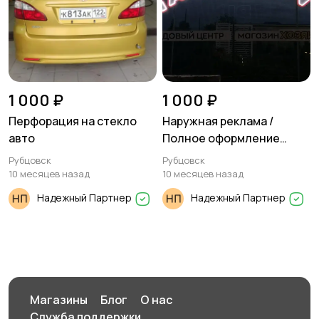
1 000 ₽
1 000 ₽
Перфорация на стекло
Наружная реклама /
авто
Полное оформление
торговой точки
Рубцовск
Рубцовск
10 месяцев назад
10 месяцев назад
Надежный Партнер
Надежный Партнер
Магазины
Блог
О нас
Служба поддержки