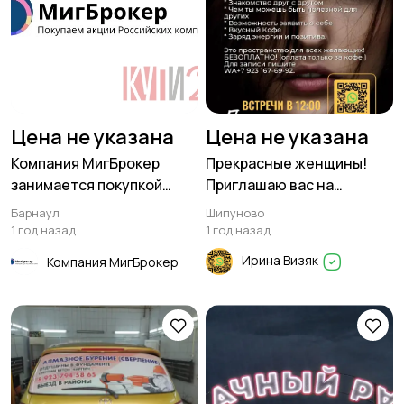
Цена не указана
Цена не указана
Компания МигБрокер
Прекрасные женщины!
занимается покупкой
Приглашаю вас на
акций в любом городе
встречу "Завтрак в
Барнаул
Шипуново
России
женском пространстве"
1 год назад
1 год назад
Ирина Визяк
Компания МигБрокер