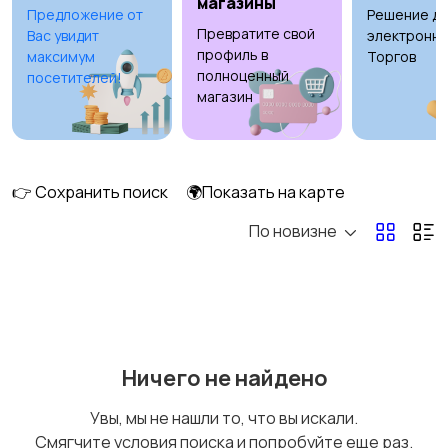
магазины
Предложение от
Решение дл
Превратите свой
Вас увидит
электронны
Книги и журналы
Коллекционирование
профиль в
максимум
Торгов
полноценный
посетителей!
магазин
Материалы для
Музыка
творчества
👉 Сохранить поиск
🌍Показать на карте
По новизне
Музыкальные
Настольные игры
инструменты
Ничего не найдено
Другое
Увы, мы не нашли то, что вы искали.
Смягчите условия поиска и попробуйте еще раз.