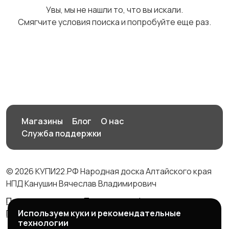
Увы, мы не нашли то, что вы искали.
Смягчите условия поиска и попробуйте еще раз.
Медицина
Начало карьеры
Образование и наука
Офисный персонал
Магазины
Блог
О нас
Служба поддержки
© 2026 КУПИ22.РФ Народная доска Алтайского края
Перевозки, склад,
Продажи
1
НПД Канушин Вячеслав Владимирович
закупки
Правила сервиса
Политика конфиденциальности
Используем куки и рекомендательные
Политика использования cookie
технологии