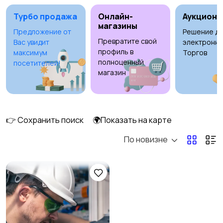
клининг
Турбо продажа
Онлайн-
Аукционы
магазины
Предложение от
Решение дл
Превратите свой
Вас увидит
электронны
Госслужба
Добыча сырья,
профиль в
максимум
Торгов
энергетика
полноценный
посетителей!
магазин
Домашний персонал
Издательства и СМИ
👉 Сохранить поиск
🌍Показать на карте
По новизне
Информационные
Искусство и
технологии
развлечения
Магазины
Маркетинг и реклама