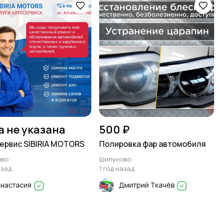
а не указана
500 ₽
ервис SIBIRIA MOTORS
Полировка фар автомобиля
ово
Шипуново
азад
1 год назад
Анастасия
Дмитрий Ткачёв