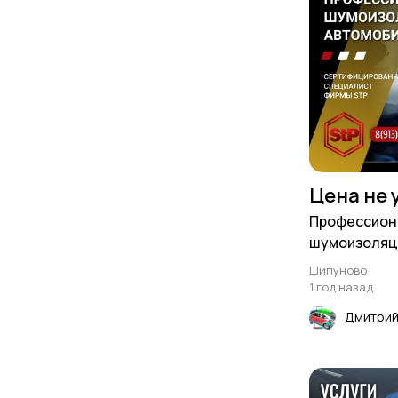
Цена не 
Профессион
шумоизоляц
фирмы STP 
Шипуново
1 год назад
Дмитрий