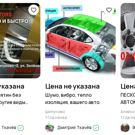
указана
Цена не указана
Цен
ятин без
Шумо, вибро, тепло
ПЕСК
другие виды
изоляция, вашего авто.
АВТО
бот
Шипуново
Алейск
1 год назад
1 год н
 Ткачёв
Дмитрий Ткачёв
В