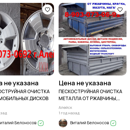
а не указана
Цена не указана
ОСТРУЙНАЯ ОЧИСТКА
ПЕСКОСТРУЙНАЯ ОЧИСТКА
МОБИЛЬНЫХ ДИСКОВ
МЕТАЛЛА ОТ РЖАВЧИНЫ,
КРАСКИ, МАЗУТА, НАГАРА.
Алейск
азад
1 год назад
италий Белоносов
Виталий Белоносов