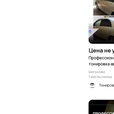
Цена не 
Профессион
тонировка а
защитите св
Шипуново
создайте ко
1 месяц назад
Тониров