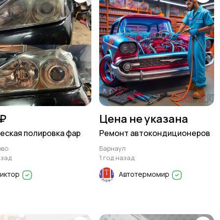
 ₽
Цена не указана
еская полировка фар
Ремонт автокондиционеров
ово
Барнаул
азад
1 год назад
Виктор
Автотермомир