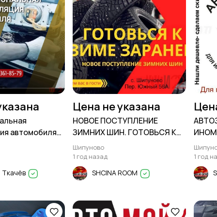
указана
Цена не указана
Цен
альная
НОВОЕ ПОСТУПЛЕНИЕ
АВТО
ия автомобиля
ЗИМНИХ ШИН. ГОТОВЬСЯ К
ИНОМ
в Шипуново
ЗИМЕ ЗАРАНЕЕ
ПОД 
Шипуново
Шипун
1 год назад
1 год н
 Ткачёв
SHCINA ROOM