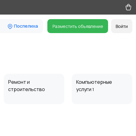
Поспелиха
Разместить объявление
Войти
Ремонт и
Компьютерные
строительство
услуги
1
Организация
Фото- и видеосъемка
праздников