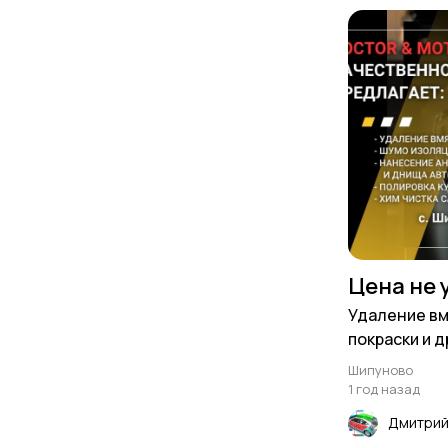
Цена не 
Удаление вм
покраски и 
кузовных ра
Шипуново
1 год назад
Дмитрий