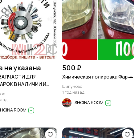
а не указана
500 ₽
ЗАПЧАСТИ ДЛЯ
Химическая полировка Фар 🚗
АРОК В НАЛИЧИИ И
Шипуново
ЗАКАЗ
1 год назад
ово
азад
SHCINA ROOM
SHCINA ROOM