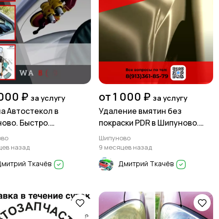
 000 ₽
от 1 000 ₽
за услугу
за услугу
а Автостекол в
Удаление вмятин без
ово. Быстро.
покраски PDR в Шипуново.
твенно. Недорого.
Сертифицированный мастер!
ово
Шипуново
)361-85-79
цев назад
9 месяцев назад
Дмитрий Ткачёв
Дмитрий Ткачёв