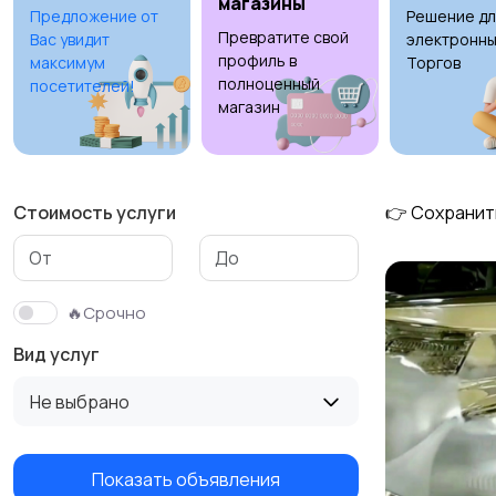
магазины
Предложение от
Решение дл
Превратите свой
Вас увидит
электронны
Изготовление на
Продукты питания
профиль в
максимум
Торгов
заказ
полноценный
посетителей!
магазин
Стоимость услуги
👉 Сохранит
🔥Срочно
Вид услуг
Не выбрано
Показать объявления