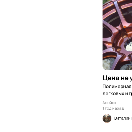
Цена не 
Полимерная 
легковых и г
любой цвет
Алейск
1 год назад
Виталий