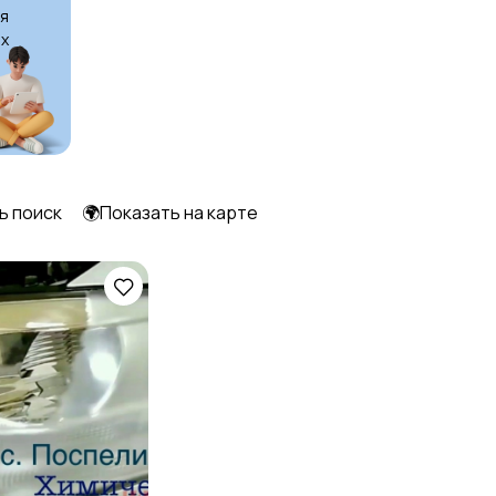
я
х
Уход за животными
Другое
1
ь поиск
🌍Показать на карте