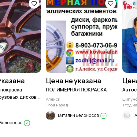
указана
Цена не указана
Цен
покраска
ПОЛИМЕРНАЯ ПОКРАСКА
Автос
рузовых дисков в
Алейск
Шипун
1 год назад
1 год н
Виталий Белоносов
 Белоносов