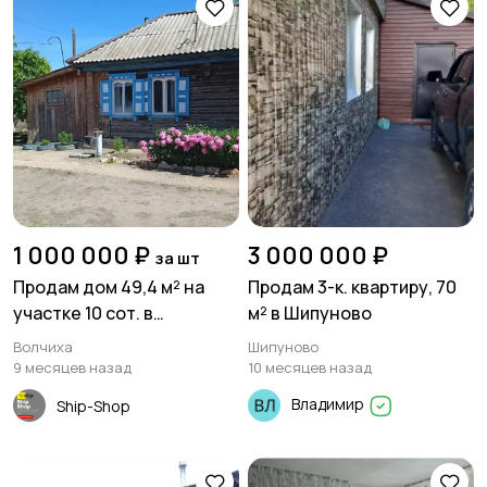
1 000 000 ₽
3 000 000 ₽
за шт
Продам дом 49,4 м² на
Продам 3-к. квартиру, 70
участке 10 сот. в
м² в Шипуново
с.Bолчиха ул.Подбoрнaя
Волчиха
Шипуново
9 месяцев назад
10 месяцев назад
Владимир
Ship-Shop