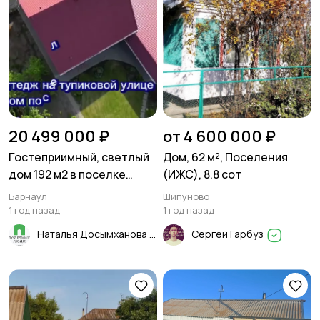
20 499 000 ₽
от 4 600 000 ₽
Гостеприимный, светлый
Дом, 62 м², Поселения
дом 192 м2 в поселке
(ИЖС), 8.8 сот
Cолнeчная пoляна
Барнаул
Шипуново
1 год назад
1 год назад
Наталья Досымханова
Сергей Гарбуз