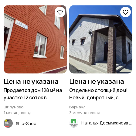
Цена не указана
Цена не указана
Продаётся дом 128 м² на
Отдельно стоящий дом!
участке 12 соток в
Новый, добротный, с
Шипуново
гаражом! В черте города,
Шипуново
Барнаул
рядом со всей
1 месяц назад
3 месяца назад
инфраструктурой!
Наталья Досымханова
Ship-Shop