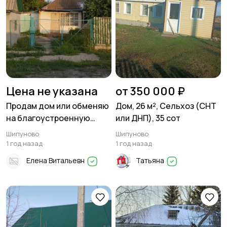
Цена не указана
от 350 000 ₽
Продам дом или обменяю
Дом, 26 м², Сельхоз (СНТ
на благоустроенную
или ДНП), 35 сот
квартиру, 75 м²,
Шипуново
Шипуново
Поселения (ИЖС), 12 сот в
1 год назад
1 год назад
Шипуново
Елена Витальевн
Татьяна