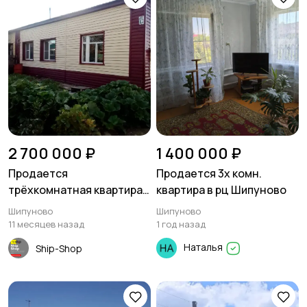
2 700 000 ₽
1 400 000 ₽
Продается
Продается 3х комн.
трёхкомнатная квартира
квартира в рц Шипуново
69 кв.м - Шипуново
Шипуново
Шипуново
11 месяцев назад
1 год назад
Наталья
Ship-Shop