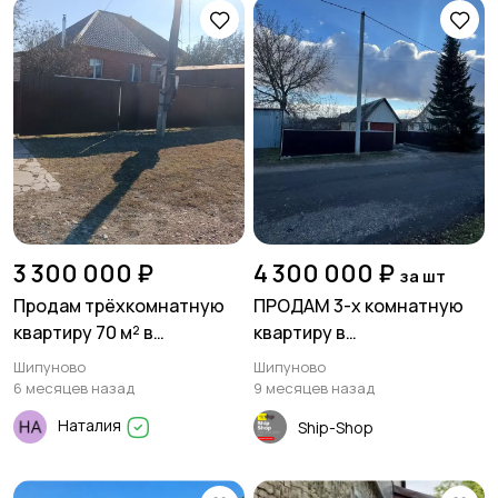
3 300 000 ₽
4 300 000 ₽
за шт
Продам трёхкомнатную
ПРОДАМ 3-х комнатную
квартиру 70 м² в
квартиру в
Шипуново
двухквартирном доме на
Шипуново
Шипуново
земле в Шипуново 78,2
6 месяцев назад
9 месяцев назад
кв.м
Наталия
Ship-Shop