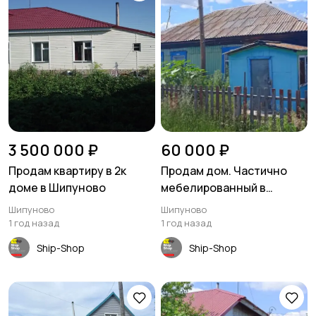
3 500 000 ₽
60 000 ₽
Продам квартиру в 2к
Продам дом. Частично
доме в Шипуново
мебелированный в
посёлке Майское утро
Шипуново
Шипуново
1 год назад
1 год назад
Ship-Shop
Ship-Shop