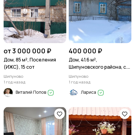
от 3 000 000 ₽
400 000 ₽
Дом, 85 м², Поселения
Дом, 41.6 м²,
(ИЖС), 15 сот
Шипуновского района, с.
Нечунаево Поселения
Шипуново
Шипуново
(ИЖС), 9 сот
1 год назад
1 год назад
Виталий Попов
Лариса