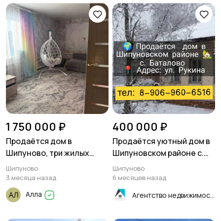
1 750 000 ₽
400 000 ₽
Продаётся дом в
Продаётся уютный дом в
Шипуново, три жилых
Шипуновском районе с.
комнаты 50 м², плюс кухня
Баталово 47,3 м²
Шипуново
Шипуново
и большой санузел с
3 месяца назад
6 месяцев назад
топочной
Алла
Агентство недвижимости "Квартиры.ру"- Рубцовск