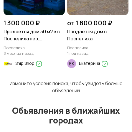
1 300 000 ₽
от 1 800 000 ₽
Продается дом 50 м2 в с.
Продается дом с.
Поспелиха пер.
Поспелиха
Барнаульский , на 10
Поспелиха
Поспелиха
сотках земли
3 месяца назад
1 год назад
Ship Shop
Екатерина
Измените условия поиска, чтобы увидеть больше
объявлений
Объявления в ближайших
городах