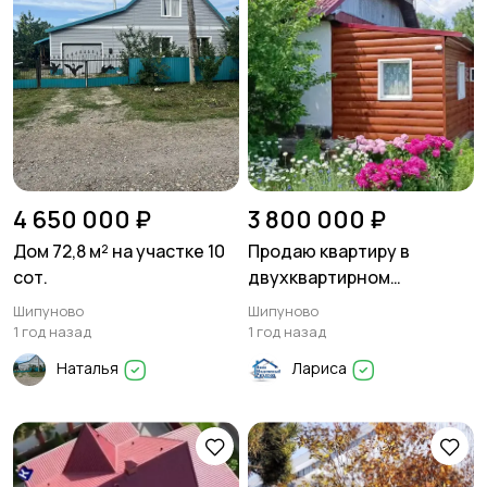
4 650 000 ₽
3 800 000 ₽
Дом 72,8 м² на участке 10
Продаю квартиру в
сот.
двухквартирном
кирпичном доме
Шипуново
Шипуново
1 год назад
1 год назад
Наталья
Лариса