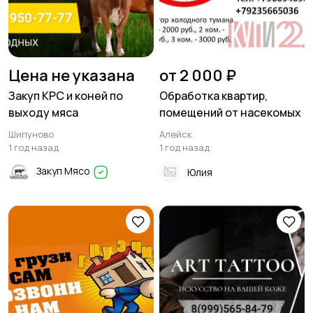
Цена не указана
от 2 000 ₽
Закуп КРС и коней по
Обработка квартир,
выходу мяса
помещений от насекомых
Шипуново
Алейск
1 год назад
1 год назад
Закуп Мясо
Юлия