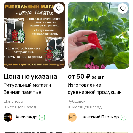
Цена не указана
от 50 ₽
за шт
Ритуальный магазин
Изготовление
Вечная память в
сувенирной продукции
Шипуново предлагает:
Шипуново
Рубцовск
9 месяцев назад
10 месяцев назад
Александр
Надежный Партнер