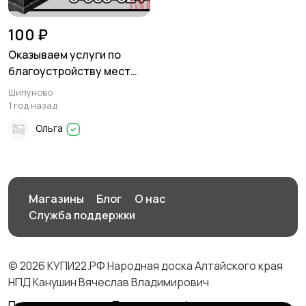
100 ₽
Оказываем услуги по
благоустройству мест
захоронений
Шипуново
1 год назад
Ольга
Магазины
Блог
О нас
Служба поддержки
© 2026 КУПИ22.РФ Народная доска Алтайского края
НПД Канушин Вячеслав Владимирович
Правила сервиса
Политика конфиденциальности