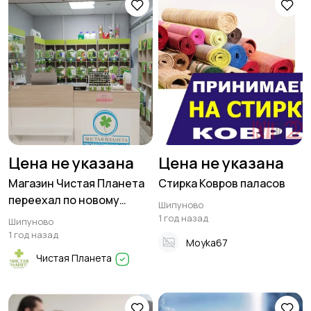
Цена не указана
Цена не указана
Магазин Чистая Планета
Стирка Ковров паласов
переехал по новому
Шипуново
адресу
1 год назад
Шипуново
1 год назад
Moyka67
Чистая Планета