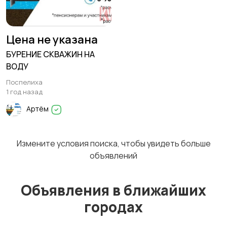
Изготовление на
Продукты питания
Цена не указана
заказ
БУРЕНИЕ СКВАЖИН НА
ВОДУ
Поспелиха
Уход за животными
Другое
1
1 год назад
Артём
Измените условия поиска, чтобы увидеть больше
объявлений
Объявления в ближайших
городах