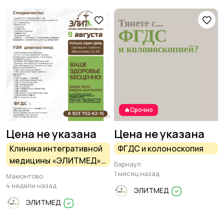
🔥Срочно
Цена не указана
Цена не указана
Клиника интегративной
ФГДС и колоноскопия
медицины «ЭЛИТМЕД»
Барнаул
(г. Барнаул) проводит
1 месяц назад
Мамонтово
приём в Мамонтово —
4 недели назад
ЭЛИТМЕД
ТОЛЬКО ОДИН ДЕНЬ
ЭЛИТМЕД