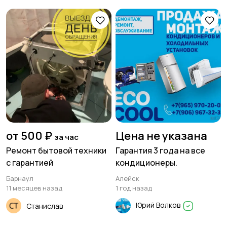
от 500 ₽
Цена не указана
за час
Ремонт бытовой техники
Гарантия 3 года на все
с гарантией
кондиционеры.
Барнаул
Алейск
11 месяцев назад
1 год назад
Юрий Волков
Станислав