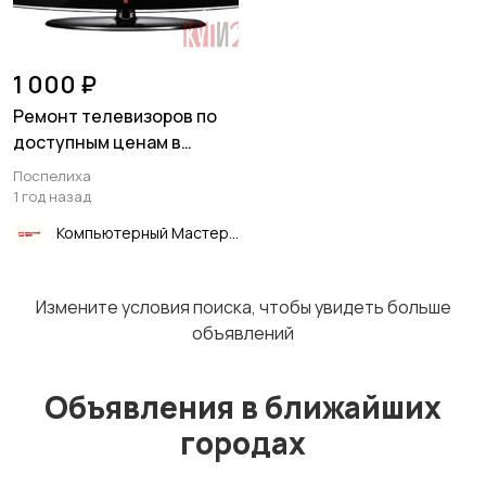
Изготовление на
Продукты питания
1 000 ₽
заказ
Ремонт телевизоров по
доступным ценам в
Поспелихе
Поспелиха
Уход за животными
Другое
1
1 год назад
Компьютерный Мастер
Измените условия поиска, чтобы увидеть больше
объявлений
Объявления в ближайших
городах