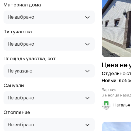
Материал дома
Не выбрано
Тип участка
Не выбрано
Площадь участка, сот.
Цена не 
Не указано
Отдельно с
Новый, добр
Санузлы
гаражом! В ч
Барнаул
рядом со вс
3 месяца наза
Не выбрано
инфраструкт
Наталья
Отопление
Не выбрано