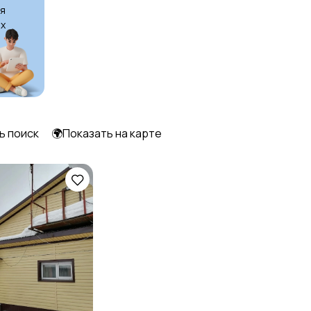
я
х
ь поиск
🌍Показать на карте