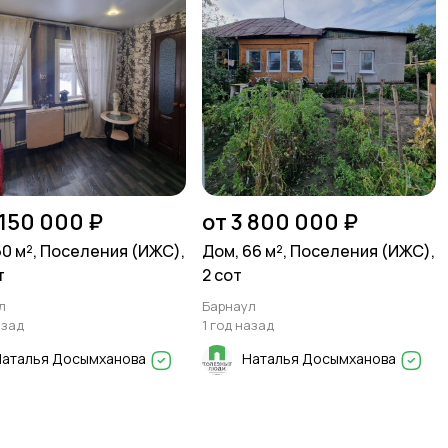
 150 000 ₽
от 3 800 000 ₽
60 м², Поселения (ИЖС),
Дом, 66 м², Поселения (ИЖС),
т
2 сот
л
Барнаул
азад
1 год назад
Наталья Досымханова
Наталья Досымханова