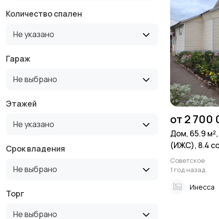
Количество спален
Не указано
Гараж
Не выбрано
Этажей
от 2 700
Не указано
Дом, 65.9 м²
(ИЖС), 8.4 с
Срок владения
Советское
Не выбрано
1 год назад
Инесса
Торг
Не выбрано