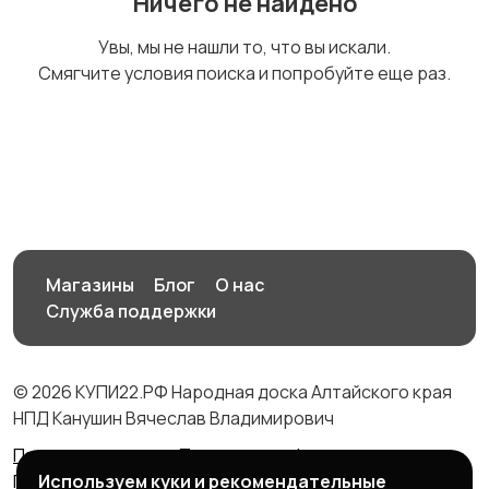
Ничего не найдено
Спецодежда
Спортивная одежда
Увы, мы не нашли то, что вы искали.
Смягчите условия поиска и попробуйте еще раз.
Футболки и поло
Штаны и шорты
Другое
Магазины
Блог
О нас
Служба поддержки
© 2026 КУПИ22.РФ Народная доска Алтайского края
НПД Канушин Вячеслав Владимирович
Правила сервиса
Политика конфиденциальности
Используем куки и рекомендательные
Политика использования cookie