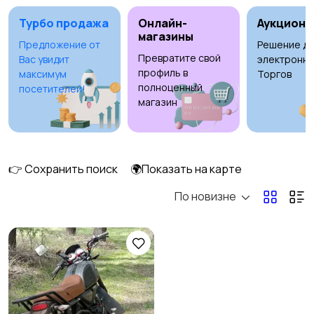
Турбо продажа
Онлайн-
Аукционы
магазины
Предложение от
Решение дл
Превратите свой
Вас увидит
электронны
Мототехника
Спецтехника
1
профиль в
максимум
Торгов
полноценный
посетителей!
магазин
👉 Сохранить поиск
🌍Показать на карте
По новизне