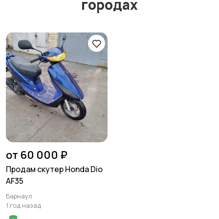
городах
от 60 000 ₽
Продам скутеp Ноndа Dio
AF35
Барнаул
1 год назад