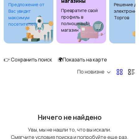
магазины
Предложение от
Решение дл
Превратите свой
Вас увидит
электронны
Аксессуары
Оформление
профиль в
максимум
Торгов
праздников
полноценный
посетителей!
магазин
Канцелярия
Посуда
👉 Сохранить поиск
🌍Показать на карте
По новизне
Другое
Ничего не найдено
Увы, мы не нашли то, что вы искали.
Смягчите условия поиска и попробуйте еще раз.