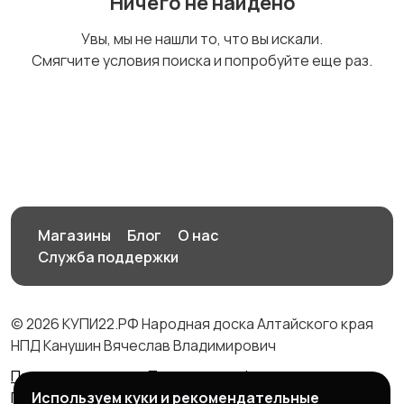
Ничего не найдено
Спецодежда
Спортивная одежда
Увы, мы не нашли то, что вы искали.
Смягчите условия поиска и попробуйте еще раз.
Футболки и поло
Штаны и шорты
Другое
Магазины
Блог
О нас
Служба поддержки
© 2026 КУПИ22.РФ Народная доска Алтайского края
НПД Канушин Вячеслав Владимирович
Правила сервиса
Политика конфиденциальности
Используем куки и рекомендательные
Политика использования cookie