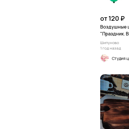
от 120 ₽
Воздушные 
"Праздник. 
Школа!"
Шипуново
1 год назад
Студия 