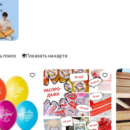
я
х
ь поиск
🌍Показать на карте