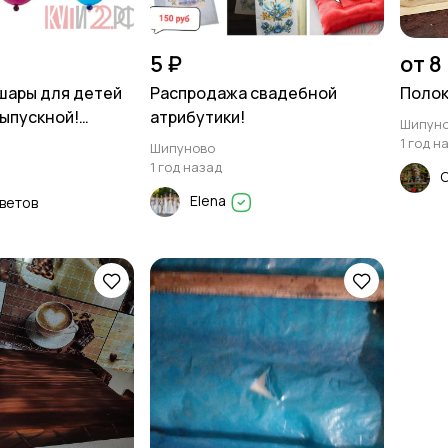
5 ₽
от 8
шары для детей
Распродажа свадебной
Полок
Выпускной!
атрибутики!
Шипун
1 год н
Шипуново
1 год назад
Elena
цветов