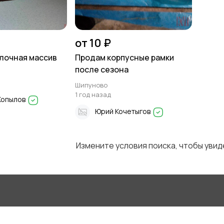
от 10 ₽
лочная массив
Продам корпусные рамки
после сезона
Шипуново
1 год назад
Копылов
Юрий Кочетыгов
Измените условия поиска, чтобы уви