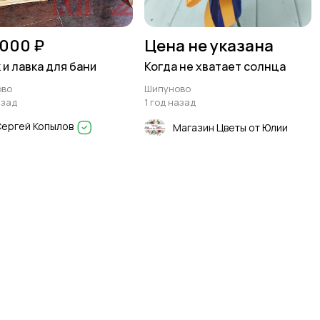
 000 ₽
Цена не указана
 и лавка для бани
Когда не хватает солнца
ово
Шипуново
азад
1 год назад
Сергей Копылов
Магазин Цветы от Юлии