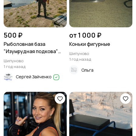
500 ₽
от 1 000 ₽
Рыболовная база
Коньки фигурные
"Изумрудная подкова"
Шипуново
приглашает на платную
1 год назад
Шипуново
рыбалку
1 год назад
Ольга
Сергей Зайченко