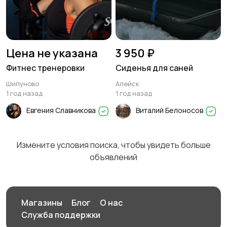
Цена не указана
3 950 ₽
Фитнес тренеровки
Сиденья для саней
Шипуново
Алейск
1 год назад
1 год назад
Евгения Славникова
Виталий Белоносов
Измените условия поиска, чтобы увидеть больше
объявлений
Магазины
Блог
О нас
Служба поддержки