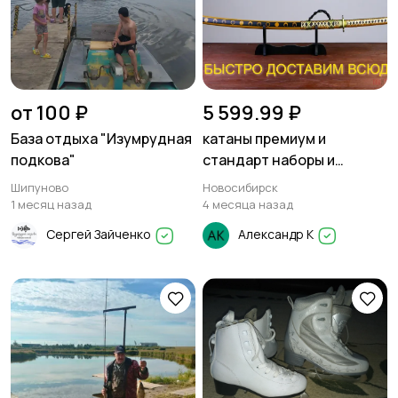
природе
дартс
1
Тренажеры и фитнес
Спортивное питание
от 100 ₽
5 599.99 ₽
1
База отдыха "Изумрудная
катаны премиум и
подкова"
стандарт наборы и
одиночные . супер
Шипуново
Новосибирск
Другое
качество
2
1 месяц назад
4 месяца назад
Сергей Зайченко
Александр К