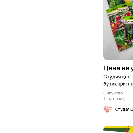
Цена не 
Студия цвет
бутик пригл
семенами, гр
Шипуново
1 год назад
Студия 