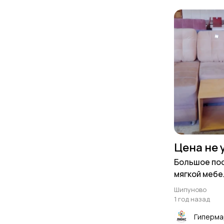
Цена не 
Большое по
мягкой мебе
Шипуново
1 год назад
Гиперма