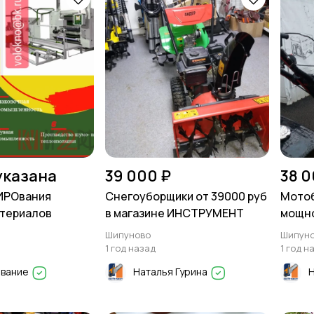
указана
39 000 ₽
38 0
ИРОвания
Снегоуборщики от 39000 руб
Мотоб
атериалов
в магазине ИНСТРУМЕНТ
мощнос
л.с
Шипуново
Шипун
1 год назад
1 год н
ование
Наталья Гурина
Н