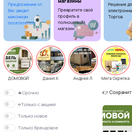
магазины
Предложение от
Решение дл
Превратите свой
Вас увидит
электронны
Столы и стулья
Текстиль и ковры
2
9
профиль в
максимум
Торгов
полноценный
посетителей!
магазин
ДОМОВОЙ
Данил К.
Андрей Л.
Мега Скрепка
👉 Сохранит
🔥Срочно
➗Только с акцией
Только новое
Только брендовое