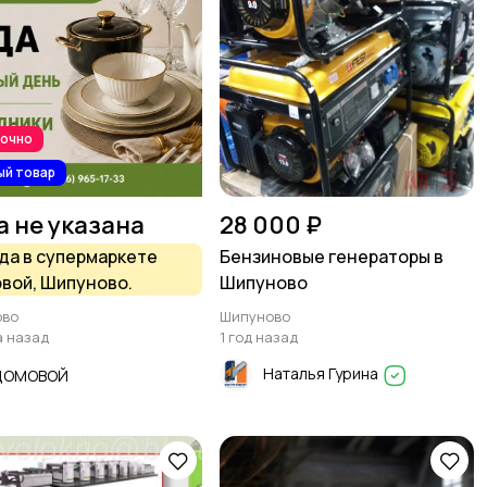
рочно
ый товар
а не указана
28 000 ₽
да в супермаркете
Бензиновые генераторы в
вой, Шипуново.
Шипуново
ово
Шипуново
а назад
1 год назад
Наталья Гурина
ДОМОВОЙ