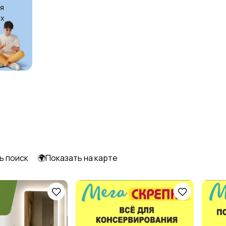
я
х
Шкафы и комоды
Другое
6
27
ь поиск
🌍Показать на карте