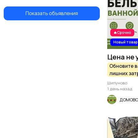
Показать объявления
🔥Срочно
Новый товар
Цена не 
Обновите в
лишних зат
супермарке
Шипуново
Шипуново
1 день назад
ДОМОВ