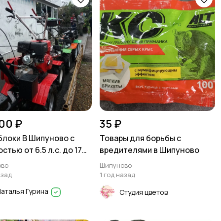
00 ₽
35 ₽
локи В Шипуново с
Товары для борьбы с
тью от 6.5 л.с. до 17
вредителями в Шипуново
ово
Шипуново
азад
1 год назад
аталья Гурина
Студия цветов