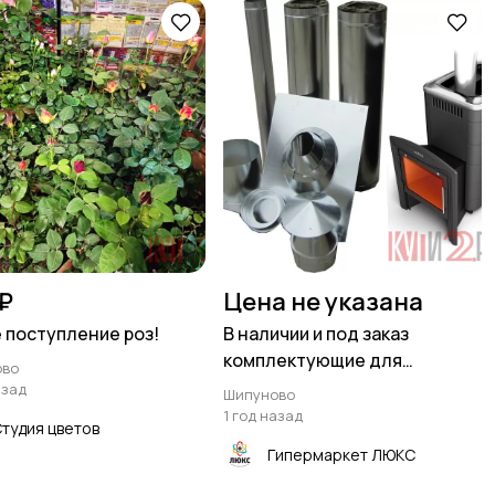
₽
Цена не указана
 поступление роз!
В наличии и под заказ
комплектующие для
ово
дымоходов.
азад
Шипуново
1 год назад
тудия цветов
Гипермаркет ЛЮКС