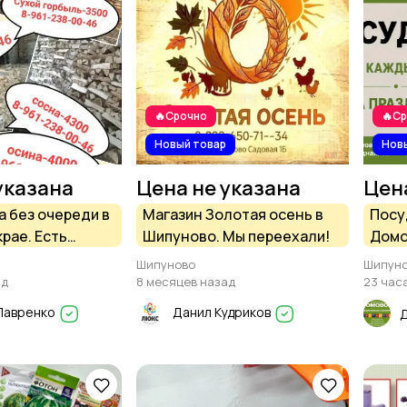
🔥Срочно
🔥С
Новый товар
Нов
указана
Цена не указана
Цен
а без очереди в
Магазин Золотая осень в
Посу
рае. Есть
Шипуново. Мы переехали!
Домо
Шипуново
Шипун
ад
8 месяцев назад
23 час
Лавренко
Данил Кудриков