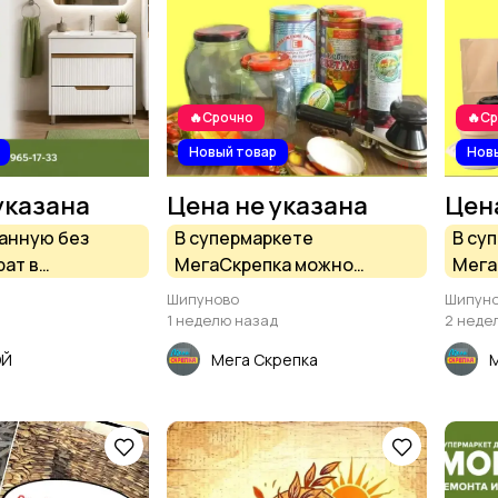
🔥Срочно
🔥С
Новый товар
Нов
указана
Цена не указана
Цен
анную без
В супермаркете
В су
рат в
МегаСкрепка можно
Мега
те Домовой
приобрести всё для
ассо
Шипуново
Шипун
консервирования
и од
1 неделю назад
2 неде
заготовок на зиму
ОЙ
Мега Скрепка
М