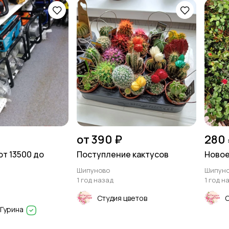
от 390 ₽
280 
т 13500 до
Поступление кактусов
Новое
Шипуново
Шипун
1 год назад
1 год н
Студия цветов
С
 Гурина