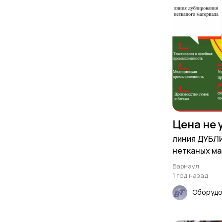
Цена не 
линия ДУБЛ
нетканых м
Барнаул
1 год назад
Оборуд