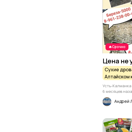
🔥Срочно
Цена не 
Сухие дров
Алтайском к
доставка.
Усть-Калманка
6 месяцев наз
Андрей 