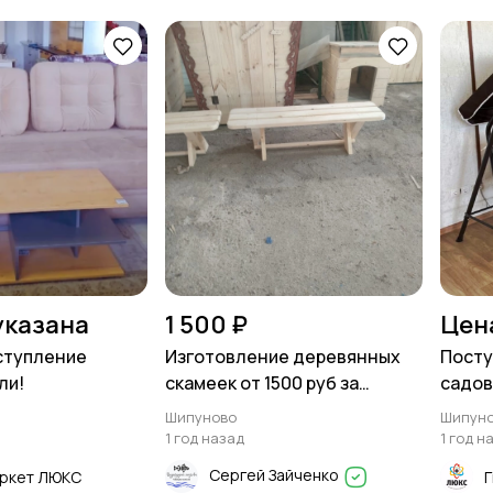
указана
1 500 ₽
Цен
ступление
Изготовление деревянных
Посту
ли!
скамеек от 1500 руб за
садов
погонный метр
Шипуново
Шипун
1 год назад
1 год н
Сергей Зайченко
ркет ЛЮКС