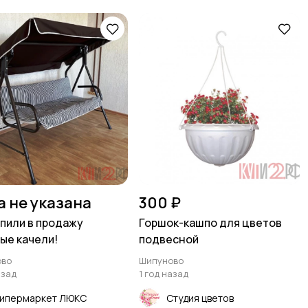
а не указана
300 ₽
пили в продажу
Горшок-кашпо для цветов
ые качели!
подвесной
ово
Шипуново
азад
1 год назад
Гипермаркет ЛЮКС
Студия цветов