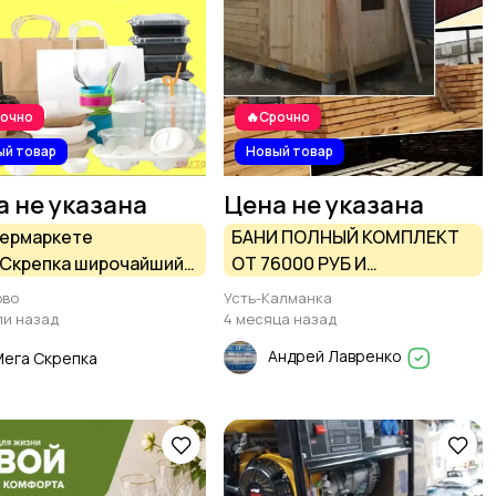
рочно
🔥Срочно
ый товар
Новый товар
а не указана
Цена не указана
пермаркете
БАНИ ПОЛНЫЙ КОМПЛЕКТ
Скрепка широчайший
ОТ 76000 РУБ И
ртимент контейнеров
ПИЛОМАТЕРИАЛ ОТ 6500
ово
Усть-Калманка
норазовой посуды
РУБ
ли назад
4 месяца назад
Андрей Лавренко
ега Скрепка