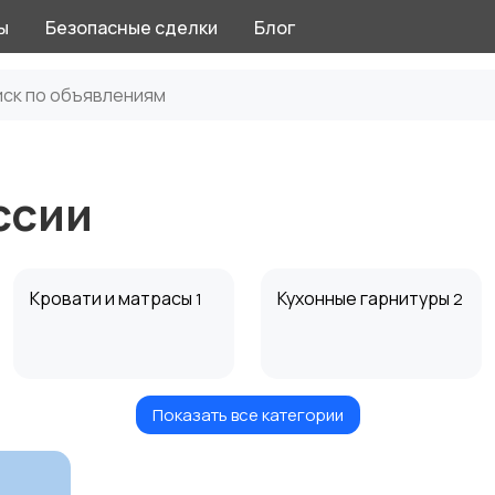
ы
Безопасные сделки
Блог
ссии
Кровати и матрасы
Кухонные гарнитуры
1
2
Показать все категории
Посуда
Растения и семена
2
6