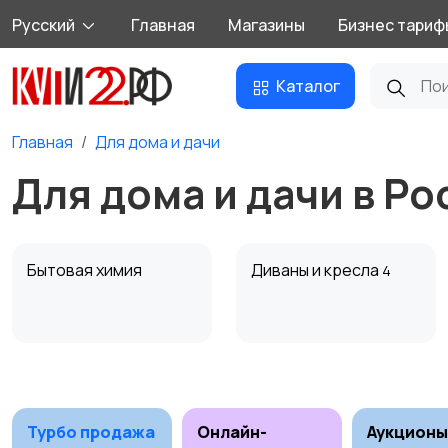
Русский
Главная
Магазины
Бизнес тариф
Каталог
Главная
Для дома и дачи
Для дома и дачи в Ро
Бытовая химия
Диваны и кресла
4
Охрана и
Подставки и тумбы
1
сигнализации
Турбо продажа
Онлайн-
Аукционы