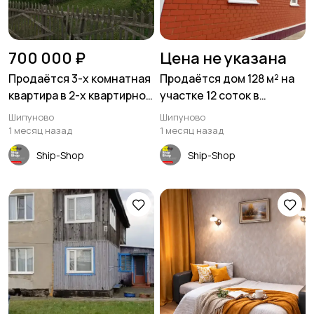
700 000 ₽
Цена не указана
Продаётся 3-х комнатная
Продаётся дом 128 м² на
квартира в 2-х квартирном
участке 12 соток в
доме 52 кв.м с.Быково, ул.
Шипуново
Шипуново
Шипуново
Новая 25 кв.2
1 месяц назад
1 месяц назад
Ship-Shop
Ship-Shop