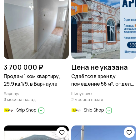
3 700 000 ₽
Цена не указана
Продам 1 ком квартиру,
Сдаётся в аренду
29,9 кв,1/9, в Барнауле
помещение 58 м², отдел
номер 2 магазина «Луч»
Барнаул
Шипуново
по улице Мамонтова 80
3 месяца назад
2 месяца назад
Ship Shop
Ship Shop