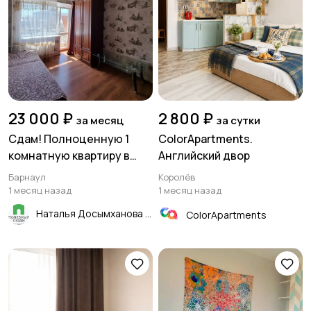
23 000 ₽
2 800 ₽
за месяц
за сутки
Сдам! Полноценную 1
ColorApartments.
комнатную квартиру в
Английский двор
Центре Барнаула!
Барнаул
Королёв
1 месяц назад
1 месяц назад
Наталья Досымханова
ColorApartments