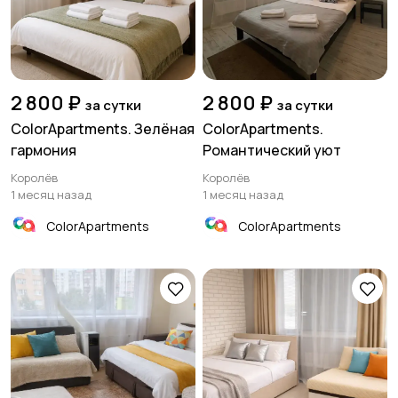
2 800 ₽
2 800 ₽
за сутки
за сутки
ColorApartments. Зелёная
ColorApartments.
гармония
Романтический уют
Королёв
Королёв
1 месяц назад
1 месяц назад
ColorApartments
ColorApartments