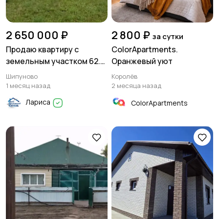
2 650 000 ₽
2 800 ₽
за сутки
Продаю квартиру с
ColorApartments.
земельным участком 62.8
Оранжевый уют
м2, 3 комнаты и кухня 10.4
Шипуново
Королёв
м2 в Шипуново
1 месяц назад
2 месяца назад
Лариса
ColorApartments