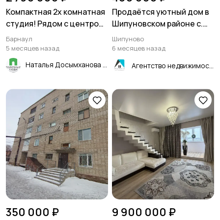
Компактная 2х комнатная
Продаётся уютный дом в
студия! Рядом с центром!
Шипуновском районе с.
В теплом, кирпичном
Баталово 47,3 м²
Барнаул
Шипуново
доме! Барнаул
5 месяцев назад
6 месяцев назад
Наталья Досымханова
Агентство недвижимости "Квартиры.ру"- Рубцовск
350 000 ₽
9 900 000 ₽