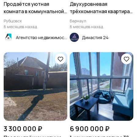
Продаётся уютная
Двухуровневая
комната в коммунальной
трёхкомнатная квартира
квартире в Рубцовске
77,4 м² в Барнауле
Рубцовск
Барнаул
6 месяцев назад
6 месяцев назад
Агентство недвижимости "Квартиры.ру"- Рубцовск
Династия 24
3 300 000 ₽
6 900 000 ₽