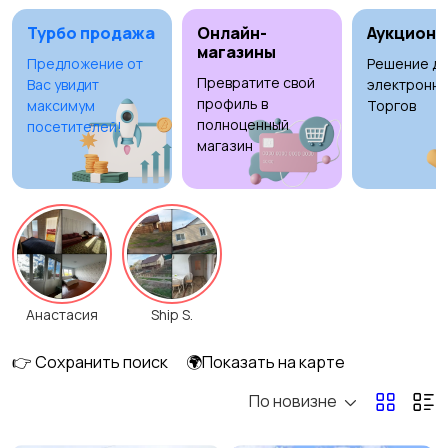
длительно
3
Турбо продажа
Онлайн-
Аукционы
магазины
Предложение от
Решение дл
Превратите свой
Вас увидит
электронны
Аренда комнаты
Аренда дома
профиль в
максимум
Торгов
длительно
длительно
полноценный
посетителей!
магазин
Аренда квартиры
Аренда комнаты
посуточно
посуточно
17
Анастасия
Ship S.
Аренда дома
Коммерческая
посуточно
недвижимость
9
👉 Сохранить поиск
🌍Показать на карте
По новизне
Прочие строения
Продажа квартиры
2
50