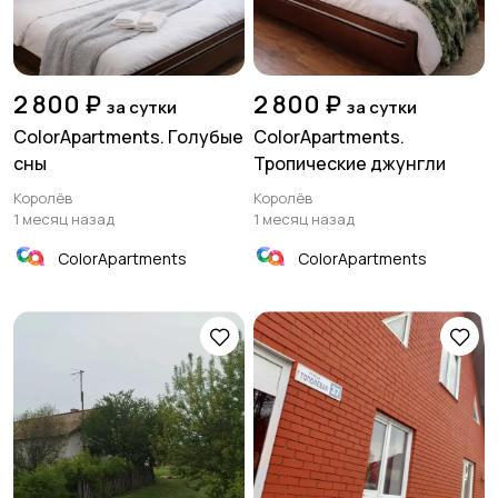
2 800 ₽
2 800 ₽
за сутки
за сутки
ColorApartments. Голубые
ColorApartments.
сны
Тропические джунгли
Королёв
Королёв
1 месяц назад
1 месяц назад
ColorApartments
ColorApartments