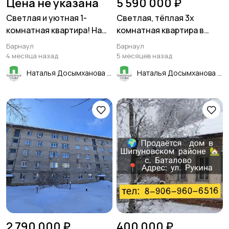
Цена не указана
5 590 000 ₽
Светлая и уютная 1-
Светлая, тёплая 3х
комнатная квартира! На
комнатная квартира в
втором, удобном этаже! В
Барнауле! В отличном
Барнаул
Барнаул
тёплом кирпичном доме!
месте - район Огней!
4 месяца назад
5 месяцев назад
Наталья Досымханова
Наталья Досымханова
2 790 000 ₽
400 000 ₽