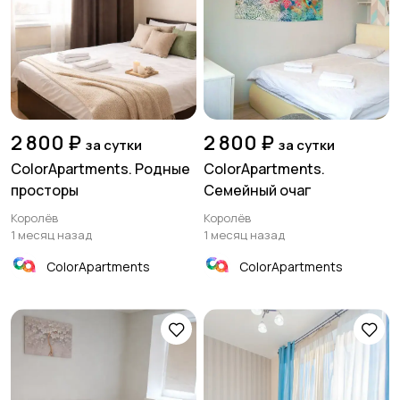
2 800 ₽
2 800 ₽
за сутки
за сутки
ColorApartments. Родные
ColorApartments.
просторы
Семейный очаг
Королёв
Королёв
1 месяц назад
1 месяц назад
ColorApartments
ColorApartments