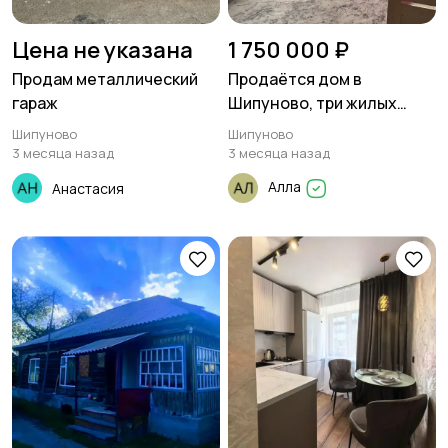
Цена не указана
1 750 000 ₽
Продам металлический
Продаётся дом в
гараж
Шипуново, три жилых
комнаты 50 м², плюс кухня
Шипуново
Шипуново
и большой санузел с
3 месяца назад
3 месяца назад
топочной
Алла
Анастасия