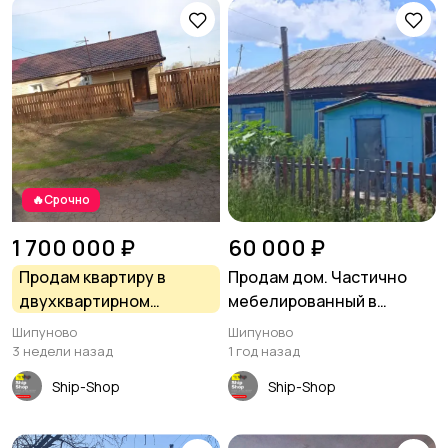
🔥Срочно
1 700 000 ₽
60 000 ₽
Продам квартиру в
Продам дом. Частично
двухквартирном
мебелированный в
кирпичном доме в с.
посёлке Майское утро
Шипуново
Шипуново
Шипуново(Российского
3 недели назад
1 год назад
сельсовета)
Ship-Shop
Ship-Shop