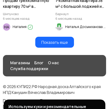
Продам трёхкомнатную
1-комнатная квартира 38
квартиру 70 м² в
м² с большой лоджией и
Шипуново
гардеробной! В
Шипуново
Барнаул
кирпичном доме на
6 месяцев назад
6 месяцев назад
среднем этаже!
Наталия
Наталья Досымханова
Показать еще
Магазины
Блог
О нас
Служба поддержки
© 2026 КУПИ22.РФ Народная доска Алтайского края
НПД Канушин Вячеслав Владимирович
Правила сервиса
Политика конфиденциальности
Используем куки и рекомендательные
Политика использования cookie