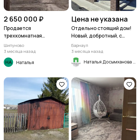
2 650 000 ₽
Цена не указана
Продается
Отдельно стоящий дом!
трехкомнатная
Новый, добротный, с
благоустроенная
гаражом! В черте города,
Шипуново
Барнаул
квартира в
рядом со всей
3 месяца назад
3 месяца назад
двухквартирном доме
инфраструктурой!
Наталья Досымханова
Наталья