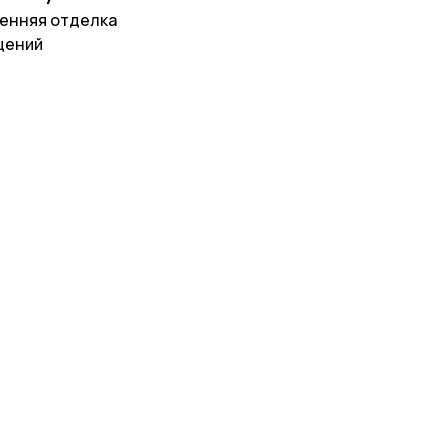
енняя отделка
щений