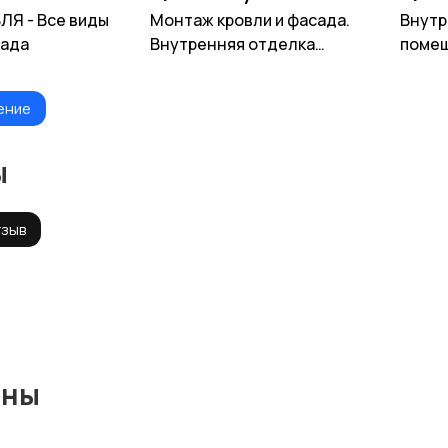
Я - Все виды
Монтаж кровли и фасада.
Внутр
сада
Внутренняя отделка
поме
помещений любой
сложности
ение
ы
тзыв
ины