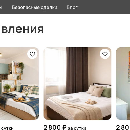
ы
Безопасные сделки
Блог
явления
2 800 ₽
2 80
 сутки
за сутки