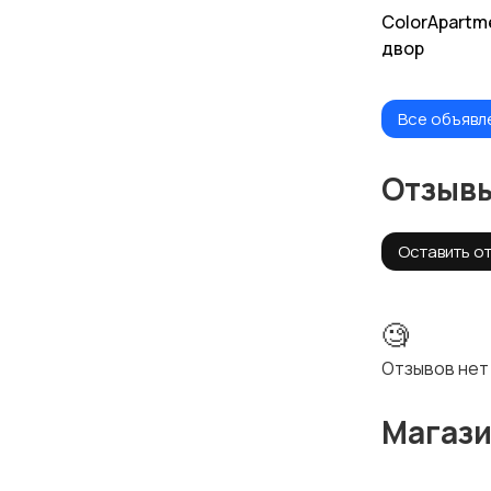
ColorApartm
двор
Все объявл
Отзыв
Оставить о
🧐
Отзывов нет
Магаз