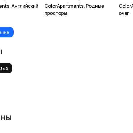
ents. Английский
ColorApartments. Родные
Color
просторы
очаг
ение
ы
тзыв
ины