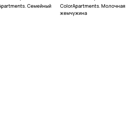
Apartments. Семейный
ColorApartments. Молочная
жемчужина