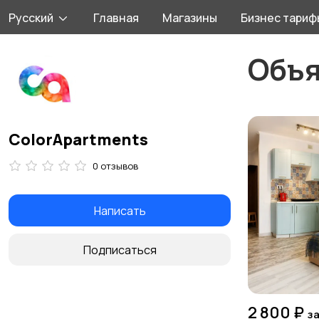
Русский
Главная
Магазины
Бизнес тариф
Объ
ColorApartments
0 отзывов
Написать
Подписаться
2 800 ₽
за