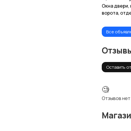
Окна двери, 
ворота, отд
цены.
Все объявл
Отзыв
Оставить о
🧐
Отзывов нет
Магаз