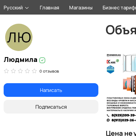
Русский
Главная
Магазины
Бизнес тариф
Объ
Людмила
0 отзывов
Написать
Подписаться
Цена не 