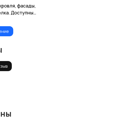
кровля, фасады,
елка. Доступные
ение
ы
тзыв
ины