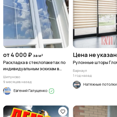
от 4 000 ₽
Цена не указа
за м²
Раскладка в стеклопакетах по
Рулонные шторы Гло
индивидуальным эскизам в
Барнаул
Шипуново! 📞 8-963-526-02-42
1 год назад
Шипуново
9 месяцев назад
Натяжные потолк
Евгений Галущенко