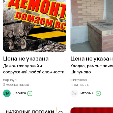
Цена не указана
Цена не указа
Демонтаж зданий и
Кладка , ремонт пече
сооружений любой сложности.
Шипуново
Барнаул
Шипуново
3 месяца назад
1 год назад
Лариса
Игорь Д