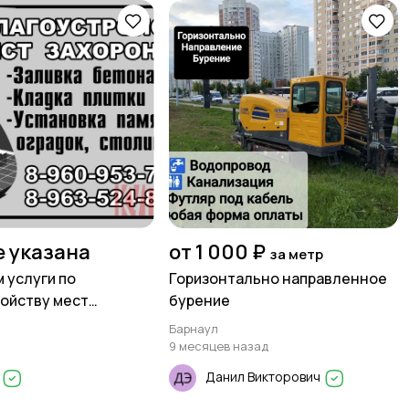
е указана
от 1 000 ₽
за метр
 услуги по
Горизонтально направленное
ойству мест
бурение
ний
Барнаул
9 месяцев назад
а
Данил Викторович