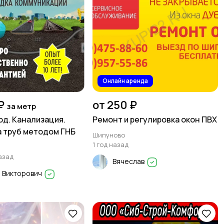
Онлайн аренда
₽
от 250 ₽
за метр
д. Канализация.
Ремонт и регулировка окон ПВХ
 труб методом ГНБ
Шипуново
1 год назад
азад
Вячеслав
 Викторович