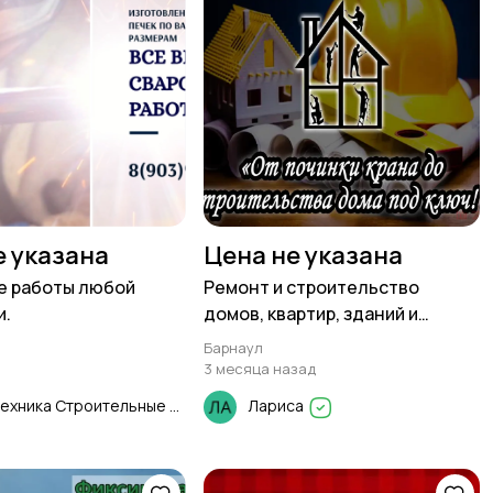
е указана
Цена не указана
е работы любой
Ремонт и строительство
и.
домов, квартир, зданий и
сооружений.
Барнаул
3 месяца назад
Спецтехника Строительные Работы
Лариса