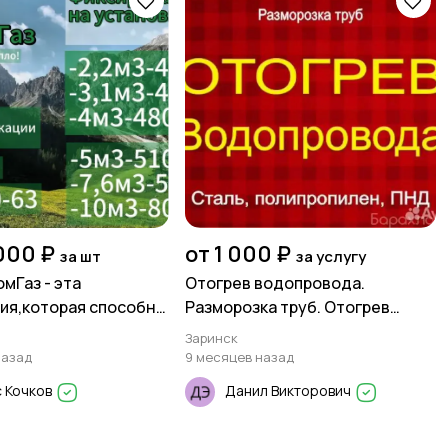
000 ₽
от 1 000 ₽
за шт
за услугу
мГаз - эта
Отогрев водопровода.
ия,которая способна
Разморозка труб. Отогрев
овать самые
канализации.
Заринск
 местности от
назад
9 месяцев назад
да!
 Кочков
Данил Викторович