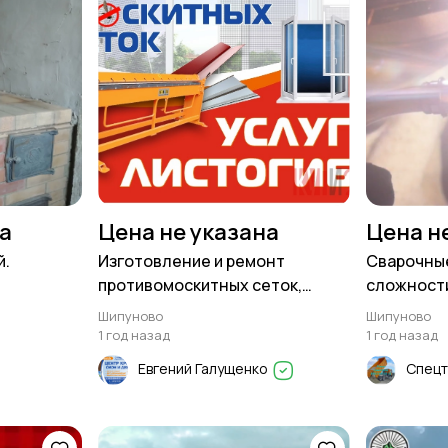
на
Цена не указана
Цена н
й.
Изготовление и ремонт
Сварочны
противомоскитных сеток,
сложност
услуги листогиба
Шипуново
Шипуново
1 год назад
1 год назад
Евгений Галущенко