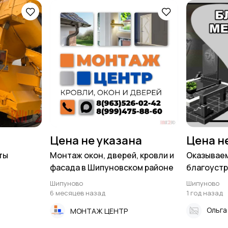
Цена не указана
Цена н
ты
Монтаж окон, дверей, кровли и
Оказываем
фасада в Шипуновском районе
благоустр
захороне
Шипуново
Шипуново
6 месяцев назад
1 год назад
Ольг
МОНТАЖ ЦЕНТР