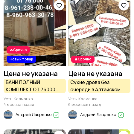
🔥Срочно
Новый товар
🔥Срочно
Цена не указана
Цена не указана
БАНИ ПОЛНЫЙ
Сухие дрова без
КОМПЛЕКТ ОТ 76000
очереди в Алтайском
РУБ И ПИЛОМАТЕРИАЛ
крае. Есть доставка.
Усть-Калманка
Усть-Калманка
ОТ 6500 РУБ
4 месяца назад
6 месяцев назад
Андрей Лавренко
Андрей Лавренко