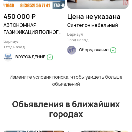
450 000 ₽
Цена не указана
АВТОНОМНАЯ
Синтепон мебельный
ГАЗИФИКАЦИЯ ПОЛНОГО
Барнаул
ЦИКЛА
1 год назад
Барнаул
1 год назад
Оборудование
ВОЗРОЖДЕНИЕ
Измените условия поиска, чтобы увидеть больше
объявлений
Объявления в ближайших
городах