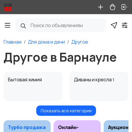
Главная
Для дома и дачи
Другое
Другое в Барнауле
Бытовая химия
Диваны и кресла
1
Показать все категории
Кровати и матрасы
Кухонные гарнитуры
1
Турбо продажа
Онлайн-
Аукционы