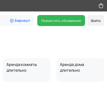
Барнаул
Разместить объявление
Войти
Аренда комнаты
Аренда дома
длительно
длительно
Прочие строения
Продажа квартиры
1
28