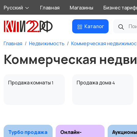
Русский
Главная
Магазины
Бизнес тариф
Каталог
Главная
Недвижимость
Коммерческая недвижимос
Коммерческая недви
Продажа комнаты
Продажа дома
1
4
Аренда квартиры
Аренда комнаты
посуточно
посуточно
1
Турбо продажа
Онлайн-
Аукционы