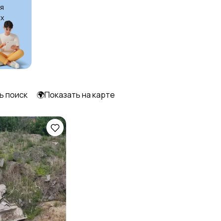
я
х
ь поиск
🌍Показать на карте