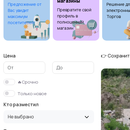
магазины
Предложение от
Решение дл
Превратите свой
Вас увидит
электронны
профиль в
максимум
Торгов
полноценный
посетителей!
магазин
Цена
👉 Сохранит
🔥Срочно
Только новое
Кто разместил
Не выбрано