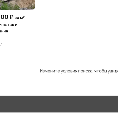
000 ₽
за м²
часток и
ания
ад
Измените условия поиска, чтобы уви