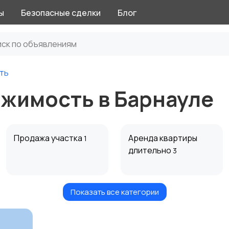
ы
Безопасные сделки
Блог
ть
жимость в Барнауле
Продажа участка
Аренда квартиры
1
длительно
3
Показать все категории
Аренда дома
Коммерческая
посуточно
недвижимость
1