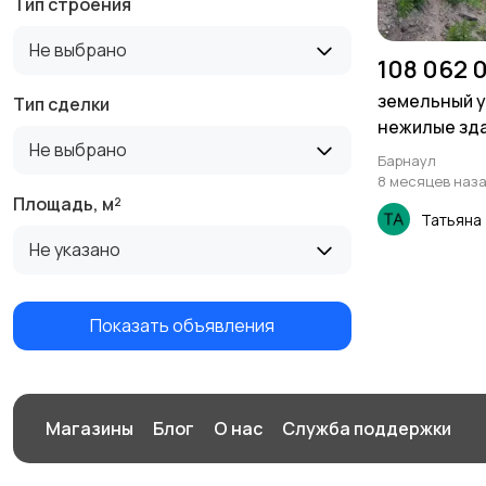
Тип строения
Не выбрано
108 062 
земельный у
Тип сделки
нежилые зд
Не выбрано
Барнаул
8 месяцев наз
Площадь, м²
Татьяна
Не указано
Показать объявления
Магазины
Блог
О нас
Служба поддержки