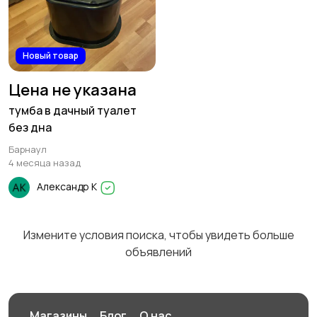
Новый товар
Столы и стулья
Текстиль и ковры
9
Цена не указана
тумба в дачный туалет
без дна
Барнаул
Шкафы и комоды
Другое
1
6
4 месяца назад
Александр К
Измените условия поиска, чтобы увидеть больше
объявлений
Магазины
Блог
О нас