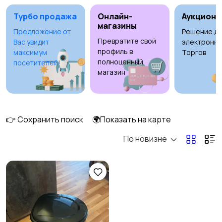
Турбо продажа
Онлайн-
Аукционы
магазины
Предложение от
Решение дл
Превратите свой
Вас увидит
электронны
Освещение
Оформление
профиль в
максимум
Торгов
интерьера
полноценный
посетителей!
магазин
Охрана и
Подставки и тумбы
1
сигнализации
👉 Сохранить поиск
🌍Показать на карте
По новизне
Посуда
Растения и семена
Сад и огород
Садовая мебель