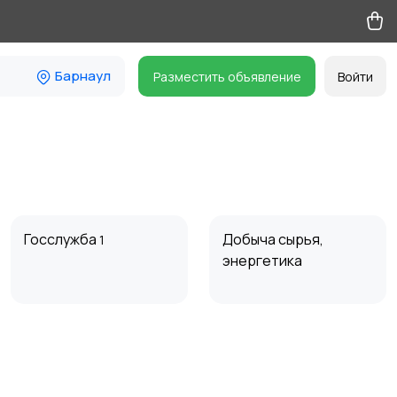
Барнаул
Разместить объявление
Войти
Госслужба
Добыча сырья,
1
энергетика
Магазины
Маркетинг и реклама