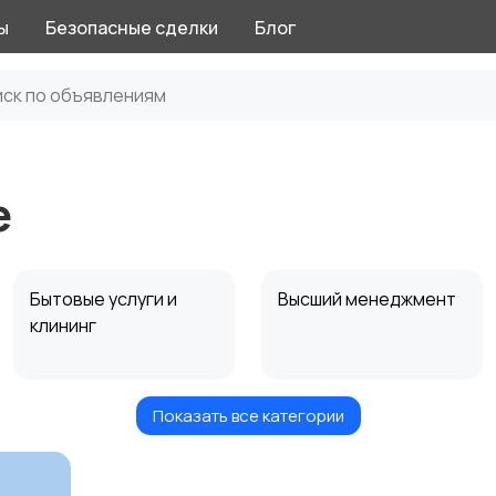
ы
Безопасные сделки
Блог
е
Бытовые услуги и
Высший менеджмент
клининг
Показать все категории
Информационные
Искусство и
технологии
развлечения