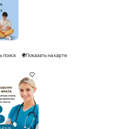
я
х
Образование и наука
Офисный персонал
Сельское хозяйство
Спорт и красота
ь поиск
🌍Показать на карте
Управление
Финансы
персоналом