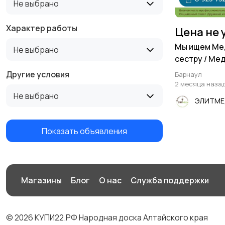
Не выбрано
Характер работы
Цена не 
Мы ищем Ме
Не выбрано
сестру / Ме
Другие условия
Барнаул
2 месяца наза
Не выбрано
ЭЛИТМ
Показать объявления
Магазины
Блог
О нас
Служба поддержки
© 2026 КУПИ22.РФ Народная доска Алтайского края