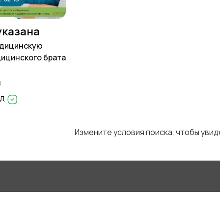
указана
дицинскую
дицинского брата
д
ЕД
Измените условия поиска, чтобы уви