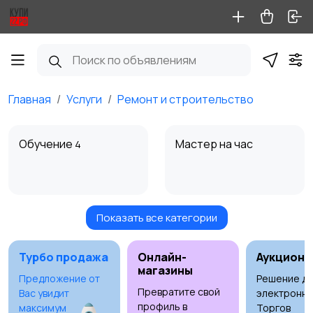
Главная
Услуги
Ремонт и строительство
Обучение
Мастер на час
4
Показать все категории
Красота и здоровье
Перевозки
1
1
Турбо продажа
Онлайн-
Аукционы
магазины
Предложение от
Решение дл
Превратите свой
Вас увидит
электронны
Ремонт и
Компьютерные
профиль в
максимум
Торгов