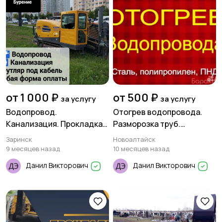
от 1 000 ₽
от 500 ₽
за услугу
за услугу
Водопровод.
Отогрев водопровода.
Канализация. Прокладка
Разморозка труб.
труб методом ГНБ
Прочистка канализации
Заринск
Новоалтайск
9 месяцев назад
10 месяцев назад
Данил Викторович
Данил Викторович