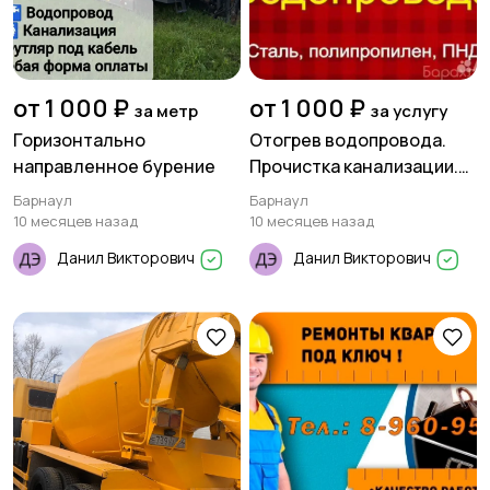
от 1 000 ₽
от 1 000 ₽
за метр
за услугу
Горизонтально
Отогрев водопровода.
направленное бурение
Прочистка канализации.
Устранение засоров
Барнаул
Барнаул
10 месяцев назад
10 месяцев назад
Данил Викторович
Данил Викторович