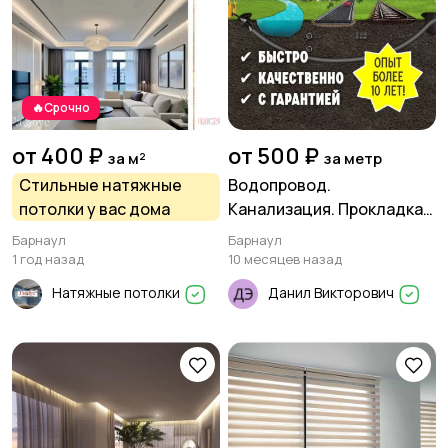
Изготовление на
Продукты питания
заказ
🔥Срочно
Уход за животными
Другое
2
от 400 ₽
от 500 ₽
за м²
за метр
Стильные натяжные
Водопровод.
потолки у вас дома
Канализация. Прокладка
труб методом ГНБ
Барнаул
Барнаул
1 год назад
10 месяцев назад
Натяжные потолки
Данил Викторович