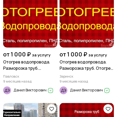
от 1 000 ₽
от 1 000 ₽
за услугу
за услугу
Отогрев водопровода.
Отогрев водопровода.
Разморозка труб.
Разморозка труб. Отогрев
Прочистка канализации
канализации.
Павловск
Заринск
9 месяцев назад
9 месяцев назад
Данил Викторович
Данил Викторович