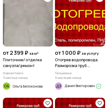
от 2 399 ₽
от 1 000 ₽
за м²
за услугу
Плиточник/ отделка
Отогрев водопровода.
санузла/ ремонт
Разморозка труб.
Прочистка канализации
Новоалтайск
Тальменка
3 месяца назад
9 месяцев назад
Данил Викторович
Ольга Белоконова