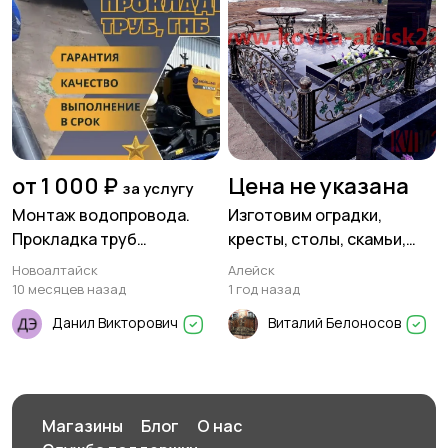
от 1 000 ₽
Цена не указана
за услугу
Монтаж водопровода.
Изготовим оградки,
Прокладка труб
кресты, столы, скамьи,
канализации
цветники, вазы.
Новоалтайск
Алейск
10 месяцев назад
1 год назад
Данил Викторович
Виталий Белоносов
Магазины
Блог
О нас