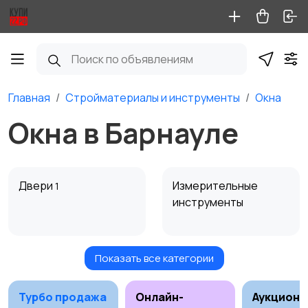
Главная
Стройматериалы и инструменты
Окна
Окна в Барнауле
Двери
Измерительные
1
инструменты
Показать все категории
Окна
Отопление и
2
вентиляция
2
Турбо продажа
Онлайн-
Аукционы