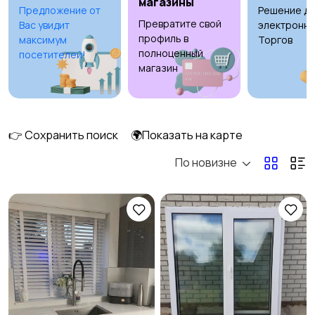
магазины
Предложение от
Решение дл
Превратите свой
Вас увидит
электронны
Потолки
Ручные инструменты
профиль в
максимум
Торгов
полноценный
посетителей!
магазин
Сантехника и
Стройматериалы
11
водоснабжение
👉 Сохранить поиск
🌍Показать на карте
По новизне
Электрика
Электроинструмент
ы
Другое