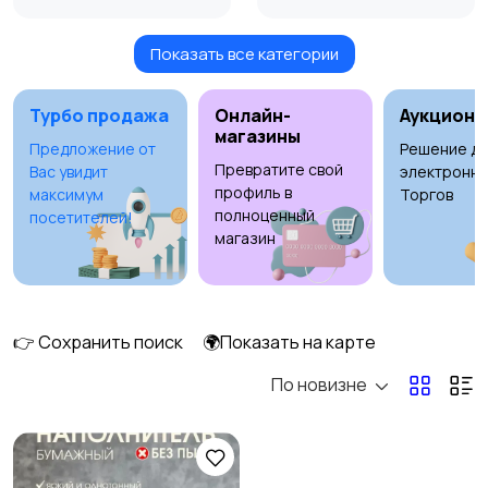
Показать все категории
Игровые приставки
Игры для приставок и
ПК
Турбо продажа
Онлайн-
Аукционы
магазины
Предложение от
Решение дл
Превратите свой
Вас увидит
электронны
Книги и журналы
Коллекционирование
профиль в
максимум
Торгов
полноценный
посетителей!
магазин
Материалы для
Музыка
творчества
👉 Сохранить поиск
🌍Показать на карте
1
По новизне
Музыкальные
Настольные игры
инструменты