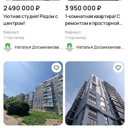
2 490 000 ₽
3 950 000 ₽
Уютная студия! Рядом с
1-кoмнaтная квартира! С
центром!
ремонтом и просторной
кухней!
Барнаул
Барнаул
1 год назад
1 год назад
Наталья Досымханова
Наталья Досымханова