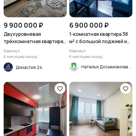
9 900 000 ₽
6 900 000 ₽
Двухуровневая
1-комнатная квартира 38
трёхкомнатная квартира
м² с большой лоджией и
77,4 м² в Барнауле
гардеробной! В
Барнаул
Барнаул
кирпичном доме на
6 месяцев назад
6 месяцев назад
среднем этаже!
Наталья Досымханова
Династия 24