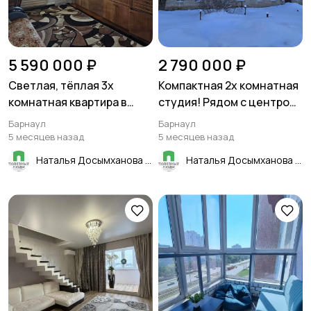
5 590 000 ₽
2 790 000 ₽
Светлая, тёплая 3х
Компактная 2х комнатная
комнатная квартира в
студия! Рядом с центром!
Барнауле! В отличном
В теплом, кирпичном
Барнаул
Барнаул
месте - район Огней!
доме! Барнаул
5 месяцев назад
5 месяцев назад
Наталья Досымханова
Наталья Досымханова