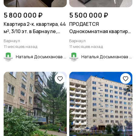
5 800 000 ₽
5 500 000 ₽
Квартира 2-к. квартира, 44
ПРОДАЕТСЯ
м², 3/10 эт. в Барнауле,
Однокомнатная квартира
ул.Шумакова 68
в ЖК Барнаульский лес
Барнаул
Барнаул
11 месяцев назад
11 месяцев назад
Наталья Досымханова
Наталья Досымханова