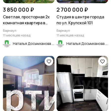
3 850 000 ₽
2 700 000 ₽
Светлая, просторная 2х
Студия в центре города
комнатная квартира в
по ул. Крупской 101
Барнауле
Барнаул
Барнаул
11 месяцев назад
11 месяцев назад
Наталья Досымханова
Наталья Досымханова