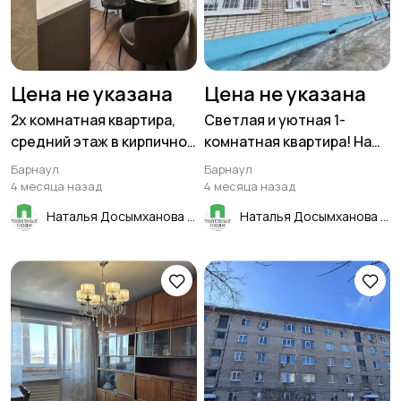
Цена не указана
Цена не указана
2х комнатная квартира,
Светлая и уютная 1-
средний этаж в кирпичном
комнатная квартира! На
доме, 44 м² в центре
втором, удобном этаже! В
Барнаул
Барнаул
Барнаула!
тёплом кирпичном доме!
4 месяца назад
4 месяца назад
Наталья Досымханова
Наталья Досымханова