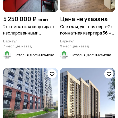
5 250 000 ₽
Цена не указана
за шт
2х комнатная квартира с
Светлая, уютная евро-2х
изолированными
комнатная квартира 36 м²
комнатами! В центре
в Барнауле, Суворова 12 к
Барнаул
Барнаул
Сулимы, в 9-этажном
1
7 месяцев назад
9 месяцев назад
доме!
Наталья Досымханова
Наталья Досымханова