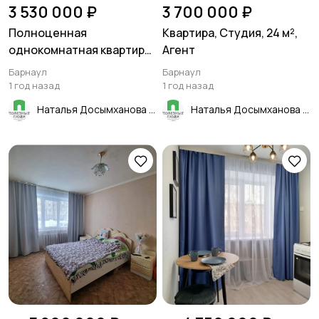
3 530 000 ₽
3 700 000 ₽
Полноценная
Квартира, Студия, 24 м²,
однокомнатная квартира!
Агент
В Индустриальном
Барнаул
Барнаул
районе!
1 год назад
1 год назад
Наталья Досымханова
Наталья Досымханова