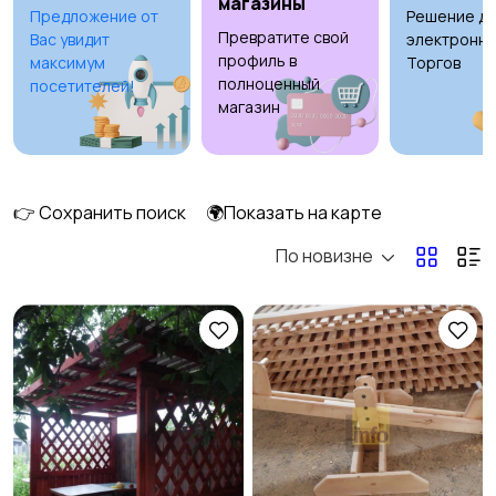
магазины
Предложение от
Решение дл
Превратите свой
Вас увидит
электронны
Освещение
Оформление
профиль в
максимум
Торгов
интерьера
полноценный
посетителей!
магазин
Охрана и
Подставки и тумбы
сигнализации
👉 Сохранить поиск
🌍Показать на карте
По новизне
Посуда
Растения и семена
Сад и огород
Садовая мебель
7