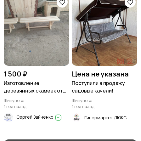
1 500 ₽
Цена не указана
Изготовление
Поступили в продажу
деревянных скамеек от
садовые качели!
1500 руб за погонный метр
Шипуново
Шипуново
1 год назад
1 год назад
Сергей Зайченко
Гипермаркет ЛЮКС