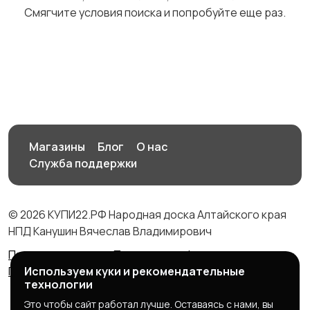
Смягчите условия поиска и попробуйте еще раз.
Свитеры и толстовки
Спортивная одежда
Футболки и топы
Штаны и шорты
Магазины
Блог
О нас
Служба поддержки
© 2026 КУПИ22.РФ Народная доска Алтайского края
Другое
НПД Канушин Вячеслав Владимирович
Правила сервиса
Политика конфиденциальности
Используем куки и рекомендательные
Политика использования cookie
технологии
Это чтобы сайт работал лучше. Оставаясь с нами, вы