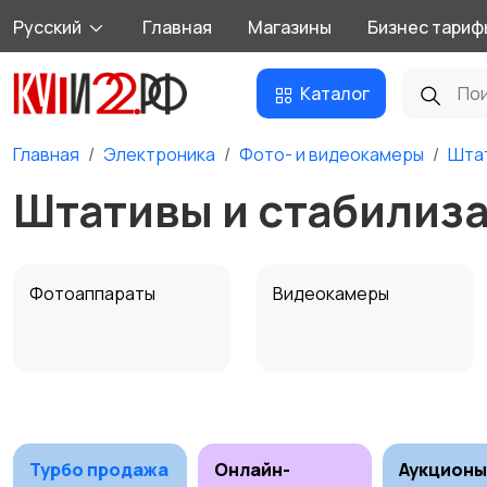
Русский
Главная
Магазины
Бизнес тариф
Каталог
Главная
Электроника
Фото- и видеокамеры
Штат
Штативы и стабилиз
Фотоаппараты
Видеокамеры
Штативы и
Студийное
стабилизаторы
оборудование
Турбо продажа
Онлайн-
Аукционы