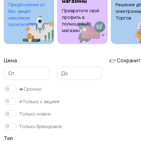
магазины
Предложение от
Решение дл
Превратите свой
Вас увидит
электронны
профиль в
максимум
Торгов
полноценный
посетителей!
магазин
Цена
👉 Сохранит
🔥Срочно
➗Только с акцией
Только новое
Только брендовое
Тип