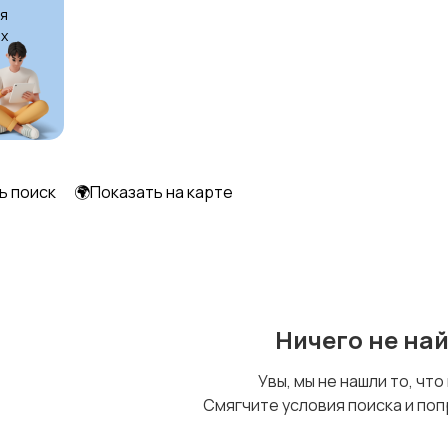
я
х
ь поиск
🌍Показать на карте
Ничего не на
Увы, мы не нашли то, что
Смягчите условия поиска и поп