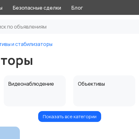
ы
Безопасные сделки
Блог
ивы и стабилизаторы
аторы
Видеонаблюдение
Объективы
Показать все категории
Цифровые
Компактные
фоторамки
фотопринтеры