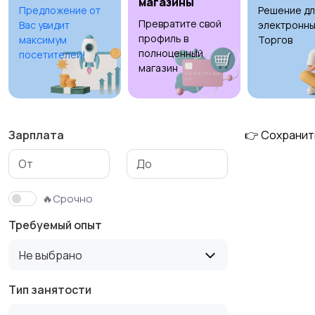
магазины
Предложение от
Решение дл
Превратите свой
Вас увидит
электронны
Медицина
Начало карьеры
профиль в
максимум
Торгов
полноценный
посетителей!
магазин
Производство
Рестораны и
общепит
Зарплата
👉 Сохранит
Туризм и гостиницы
Управление
🔥Срочно
недвижимостью
Требуемый опыт
Не выбрано
Тип занятости