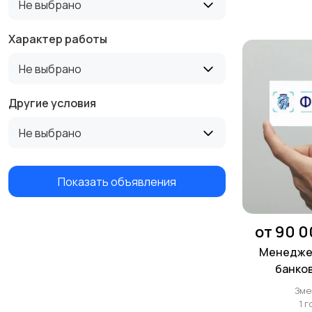
Не выбрано
Характер работы
Не выбрано
Другие условия
Не выбрано
Показать объявления
от 90 0
Менеджер
банков
Змеи
Зме
1 