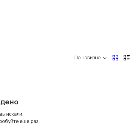
Перевозки, склад,
Продажи
закупки
Страхование
Строительство и
ремонт
По новизне
Юриспруденция
йдено
 вы искали.
робуйте еще раз.