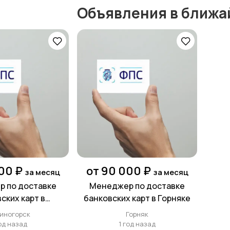
Объявления в ближа
00 ₽
от 90 000 ₽
за месяц
за месяц
 по доставке
Менеджер по доставке
ских карт в
банковских карт в Горняке
ногорске
иногорск
Горняк
год назад
1 год назад