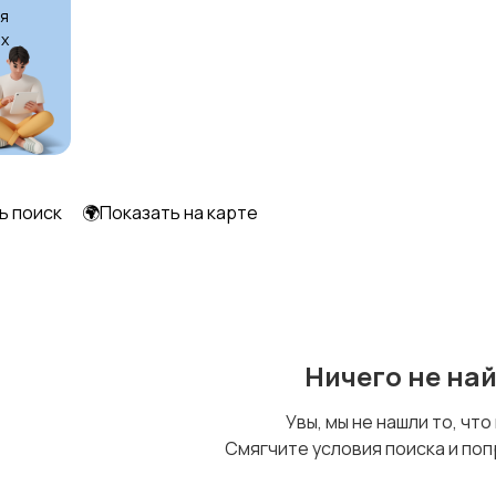
я
х
Образование и наука
Офисный персонал
Сельское хозяйство
Спорт и красота
ь поиск
🌍Показать на карте
Управление
Финансы
персоналом
Ничего не на
Увы, мы не нашли то, что
Смягчите условия поиска и поп