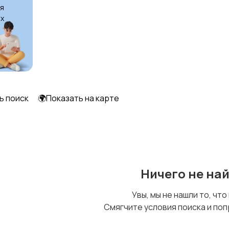
я
х
ь поиск
🌍Показать на карте
Ничего не на
Увы, мы не нашли то, что
Смягчите условия поиска и поп