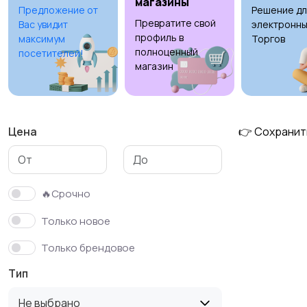
магазины
Предложение от
Решение дл
Превратите свой
Вас увидит
электронны
профиль в
максимум
Торгов
полноценный
посетителей!
магазин
Цена
👉 Сохранит
🔥Срочно
Только новое
Только брендовое
Тип
Не выбрано