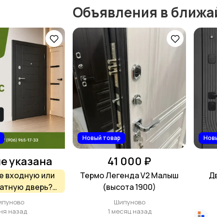
Объявления в ближа
Новый товар
Нов
е указана
41 000 ₽
е входную или
Термо Легенда V2 Малыш
Дв
атную дверь?
(высота 1900)
супермаркете
ипуново
Шипуново
омовой
ня назад
1 месяц назад