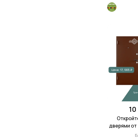
10
Откройте
дверями от 
Б