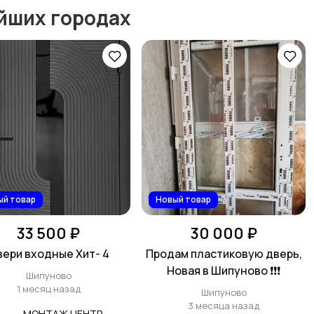
йших городах
ый товар
Новый товар
33 500 ₽
30 000 ₽
ери входные Хит- 4
Продам пластиковую дверь,
Новая в Шипуново ❗❗❗
Шипуново
1 месяц назад
Шипуново
3 месяца назад
МОНТАЖ ЦЕНТР