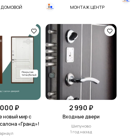
ДОМОВОЙ
МОНТАЖ ЦЕНТР
 000 ₽
2 990 ₽
 новый мир с
Входные двери
салона «Гранд»!
Шипуново
1 год назад
арнаул