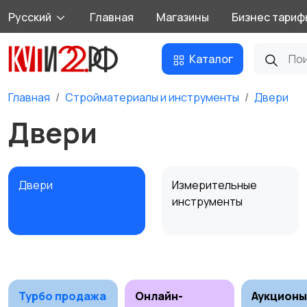
Русский
Главная
Магазины
Бизнес тариф
Каталог
Главная
Стройматериалы и инструменты
Двери
Двери
Двери
Измерительные
инструменты
Сантехника и
Стройматериалы
3
водоснабжение
Турбо продажа
Онлайн-
Аукционы