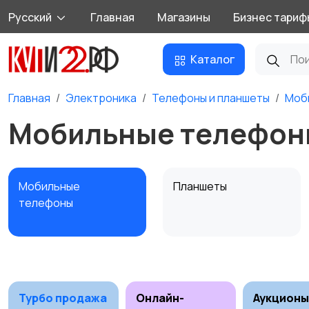
Русский
Главная
Магазины
Бизнес тариф
Каталог
Главная
Электроника
Телефоны и планшеты
Моб
Мобильные телефон
Мобильные
Планшеты
телефоны
Внешние
Зарядные устройства
аккумуляторы
Турбо продажа
Онлайн-
Аукционы