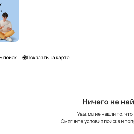
я
х
ь поиск
🌍Показать на карте
Ничего не на
Увы, мы не нашли то, что
Смягчите условия поиска и поп