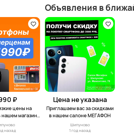
Объявления в ближа
 990 ₽
Цена не указана
зкие цены на
Приглашаем вас за скидками
 нашем магазине
в нашем салоне МЕГАФОН
ефоника
ипуново
Шипуново
год назад
1 год назад