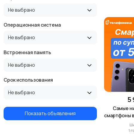
Не выбрано
Операционная система
Не выбрано
Встроенная память
Не выбрано
Срок использования
Не выбрано
5
Самые ни
Показать объявления
смартфоны в
Тел
Ш
1 