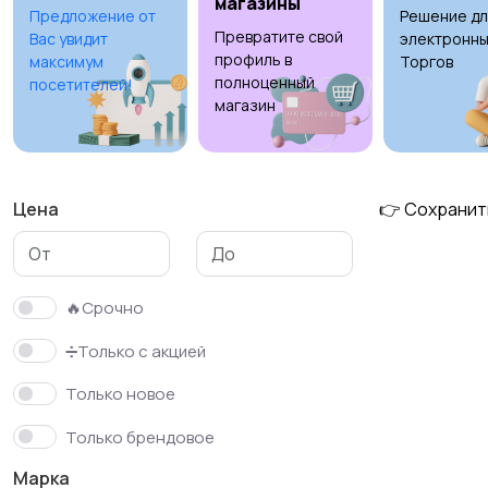
магазины
Предложение от
Решение дл
Превратите свой
Вас увидит
электронны
профиль в
максимум
Торгов
полноценный
посетителей!
магазин
Цена
👉 Сохранит
🔥Срочно
➗Только с акцией
Только новое
Только брендовое
Марка